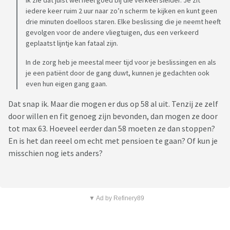
Ik zie dat juist wel heel goed bij die verkeersleider. Je zit
iedere keer ruim 2 uur naar zo’n scherm te kijken en kunt geen
drie minuten doelloos staren. Elke beslissing die je neemt heeft
gevolgen voor de andere vliegtuigen, dus een verkeerd
geplaatst lijntje kan fataal zijn.
In de zorg heb je meestal meer tijd voor je beslissingen en als
je een patiënt door de gang duwt, kunnen je gedachten ook
even hun eigen gang gaan.
Dat snap ik. Maar die mogen er dus op 58 al uit. Tenzij ze zelf
door willen en fit genoeg zijn bevonden, dan mogen ze door
tot max 63. Hoeveel eerder dan 58 moeten ze dan stoppen?
En is het dan reeel om echt met pensioen te gaan? Of kun je
misschien nog iets anders?
▼ Ad by Refinery89