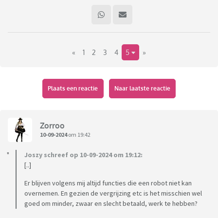
«
1
2
3
4
5
»
Plaats een reactie
Naar laatste reactie
Zorroo
10-09-2024
om 19:42
Joszy schreef op 10-09-2024 om 19:12:
[..]
Er blijven volgens mij altijd functies die een robot niet kan
overnemen. En gezien de vergrijzing etc is het misschien wel
goed om minder, zwaar en slecht betaald, werk te hebben?