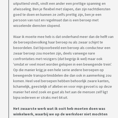
uitputtend vindt, vindt een ander een prettige spanning en
afwisseling. Ben je flexibel met slapen, dan zijn nachtdiensten
goed te doen en kunnen ze zelfs prettig zijn, ben je een
persoon van rust en regelmaat dan is een beroep met
wisselende diensten slopend.
Waar ik moeite mee heb is dat onderhand meer dan de helft van
de beroepsbevolking haar beroep nu als zwaar schijnt te
beoordelen. Dat bijvoorbeeld een beroep als conducteur een
zwaar beroep zou moeten zijn, deels vanwege nare
confrontaties met reizigers (dat begrijp ik wel) maar ook
'omdat er veel moet worden gelopen in een bewegende trein'.
Op die manier krijg je een hele serie andere beroepen op
bewegende transportmiddelen die dan ook in aanmerking zou
komen. Heel veel beroepen hebben behoorlijk zware kanten,
lichamelijk, geestelijk of allebei en voor mijn gevoel is op deze
manier het eind zoek en gaat als het aan de mensen zelf ligt
bijna iedereen er straks met 64 uit.
Het zwaarste werk wat ik ooit heb moeten doen was
winkelwerk, waarbij we op de werkvloer niet mochten