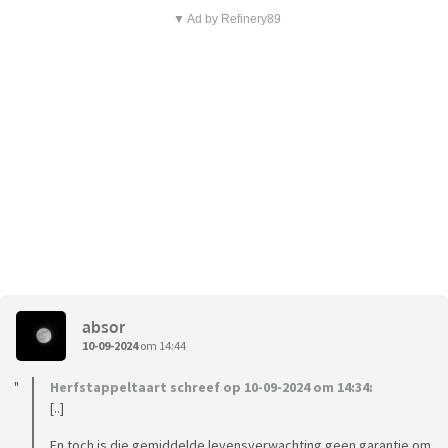
▼ Ad by Refinery89
absor
10-09-2024
om 14:44
Herfstappeltaart schreef op 10-09-2024 om 14:34:
[..]
En toch is die gemiddelde levensverwachting geen garantie om