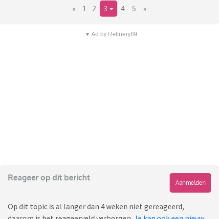
«
1
2
3
4
5
»
▼ Ad by Refinery89
Reageer op dit bericht
Aanmelden
Op dit topic is al langer dan 4 weken niet gereageerd,
daarom is het reageerveld verborgen.
Je kan ook een nieuw