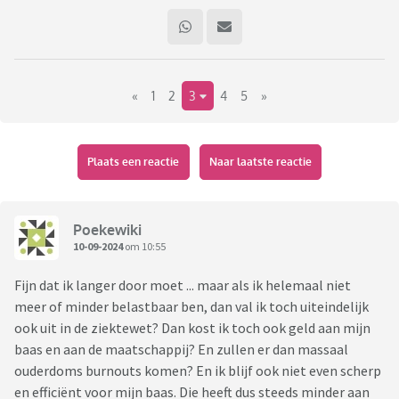
«
1
2
3
4
5
»
Plaats een reactie
Naar laatste reactie
Poekewiki
10-09-2024
om 10:55
Fijn dat ik langer door moet ... maar als ik helemaal niet
meer of minder belastbaar ben, dan val ik toch uiteindelijk
ook uit in de ziektewet? Dan kost ik toch ook geld aan mijn
baas en aan de maatschappij? En zullen er dan massaal
ouderdoms burnouts komen? En ik blijf ook niet even scherp
en efficiënt voor mijn baas. Die heeft dus steeds minder aan