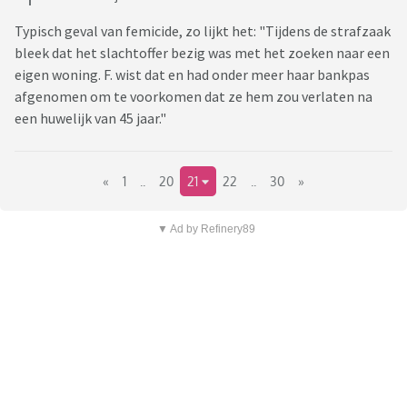
Typisch geval van femicide, zo lijkt het: "Tijdens de strafzaak
bleek dat het slachtoffer bezig was met het zoeken naar een
eigen woning. F. wist dat en had onder meer haar bankpas
afgenomen om te voorkomen dat ze hem zou verlaten na
een huwelijk van 45 jaar."
«
1
..
20
21
22
..
30
»
▼ Ad by Refinery89