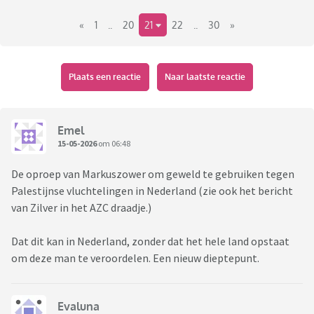
«
1
..
20
21
22
..
30
»
Plaats een reactie
Naar laatste reactie
Emel
15-05-2026
om 06:48
De oproep van Markuszower om geweld te gebruiken tegen
Palestijnse vluchtelingen in Nederland (zie ook het bericht
van Zilver in het AZC draadje.)
Dat dit kan in Nederland, zonder dat het hele land opstaat
om deze man te veroordelen. Een nieuw dieptepunt.
Evaluna