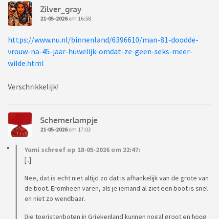
Zilver_gray
21-05-2026
om 16:58
https://www.nu.nl/binnenland/6396610/man-81-doodde-
vrouw-na-45-jaar-huwelijk-omdat-ze-geen-seks-meer-
wilde.html
Verschrikkelijk!
Schemerlampje
21-05-2026
om 17:03
Yumi schreef op 18-05-2026 om 22:47:
[..]
Nee, dat is echt niet altijd zo dat is afhankelijk van de grote van
de boot. Eromheen varen, als je iemand al ziet een boot is snel
en niet zo wendbaar.
Die toeristenboten in Griekenland kunnen nogal groot en hoog