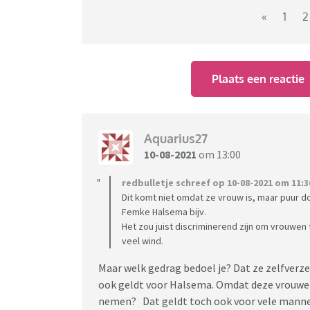
wat men vindt van deze haatcampagne
«
1
2
Plaats een reactie
Aquarius27
10-08-2021
om 13:00
redbulletje schreef op 10-08-2021 om 11:3
Dit komt niet omdat ze vrouw is, maar puur d
Femke Halsema bijv.
Het zou juist discriminerend zijn om vrouwen
veel wind.
Maar welk gedrag bedoel je? Dat ze zelfverze
ook geldt voor Halsema. Omdat deze vrouwen
nemen? Dat geldt toch ook voor vele manneli