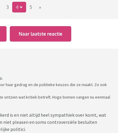
3
4
5
»
Naar laatste reactie
6:
oor haar gedrag en de politieke keuzes die ze maakt. Zo ook
 te ontzien wat kritiek betreft. Hoge bomen vangen nu eenmaal
kerd is en niet altijd heel sympathiek over komt, wat
 niet pleasen en soms controversiële besluiten
jke politici.