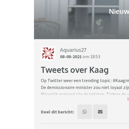
Nieuw
Aquarius27
08-08-2021
om 18:53
Tweets over Kaag
Op Twitter weer een trending topic : #Kaa
De demissionaire minister zou niet loyaal zij
Misselijk makend zijn de teksten. Tijdens de 
de bagger die ze over zich heen krijgt. Het w
Ik denk dat zij extra aangepakt wordt vanwege
Deel dit bericht:
men dat wil van een vrouw. Omdat ze niet ‘ge
Nederland kunt begaan.
Ik wil het niet hebben over haar beleid of par