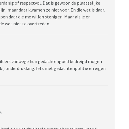
erdanig of respectvol. Dat is gewoon de plaatselijke
jn, maar daar kwamen ze niet voor. En die wet is daar.
epen daar die me willen stenigen. Maar als je er
de wet niet te overtreden.
 Wilders vanwege hun gedachtengoed bedreigd mogen
tbij onderdrukking. Iets met gedachtenpolitie en eigen
:
kerd is en niet altijd heel sympathiek over komt, wat ook