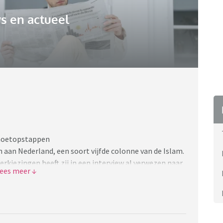
s en actueel
gmoetopstappen
n aan Nederland, een soort vijfde colonne van de Islam.
verkiezingen heeft zij in een interview al verwezen naar
ordt alleen maar erger.
 het feit dat ze vrouw is en zich niet gedraagt zoals
woon’ genoeg is, de grootste misdaad die je in
tij, want dat m.i. staat los hiervan. Ik ben benieuwd