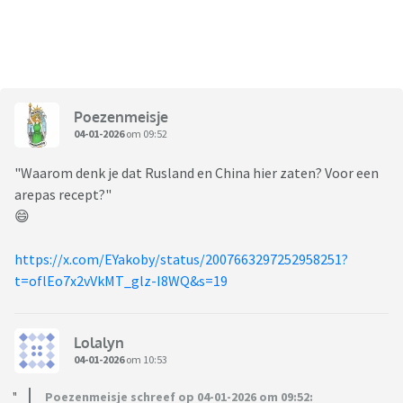
Poezenmeisje
04-01-2026
om 09:52
"Waarom denk je dat Rusland en China hier zaten? Voor een
arepas recept?"
😄
https://x.com/EYakoby/status/2007663297252958251?
t=oflEo7x2vVkMT_glz-I8WQ&s=19
Lolalyn
04-01-2026
om 10:53
Poezenmeisje schreef op 04-01-2026 om 09:52: