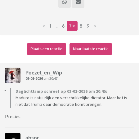
«
1
..
6
7
8
9
»
Plaats een reactie
Naar laatste reactie
Poezel_en_Wip
03-01-2026
om 20:47
Daglichtlamp schreef op 03-01-2026 om 20:45:
Maduro is natuurlijk een verschrikkelijke dictator. Maar het is
niet dat Trump daar democratie komt brengen.
Precies.
absor