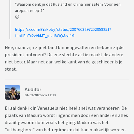
"Waarom denk je dat Rusland en China hier zaten? Voor een
arepas recept?"
😄
https://x.com/EYakoby/status/2007663297252958251?
t=oflEo7x2vVkMT_glz-I8WQ&s=19
Nee, maar zijn zijnet land binnengevallen en hebben zij de
president ontvoerd? De ene slechte actie maakt de andere
niet beter. Maar net aan welke kant van de geschiedenis je
staat.
Auditor
04-01-2026
om 11:39
Er zal denk ik in Venezuela niet heel snel wat veranderen. De
plaats van Maduro wordt ingenomen door een ander en alles
draait gewoon door zoals het ging. Maduro was het
“uithangbord” van het regime en dat kan makkelijk worden