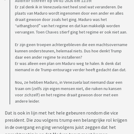
Auditor schreef op 04-01-2026 om 11:39:
Er zal denk ik in Venezuela niet heel snel wat veranderen. De
plaats van Maduro wordt ingenomen door een ander en alles
draait gewoon door zoals het ging. Maduro was het
“uithangbord” van het regime en dat kan makkelijk worden
vervangen. Toen Chaves stierf ging het regime er ook niet aan.
Er zijn geen troepen achtergebleven die een machtsovername
kunnen ondersteunen, helemaal niets. Dus hoe denkt Trump
daar een ander regime te installeren?
Er was alleen een plan om Maduro weg te halen. Ik denk dat
niemand in de Trump-entourage verder heeft gedacht dan dat.
Nou, ze hebben Maduro, in Venezuela laat niemand daar een
traan om (zelfs zijn eigen mensen niet, die ruiken nu kansen
voor zichzelf) en het regime draait gewoon door met een
andere leider.
Dat is ook in lijn met het hele gebeuren rondom die vice
president. Die zou volgens trump een belangrijke rol krijgen
in de overgang en ging vervolgens juist zeggen dat het