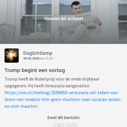
Nieuws en actueel
Daglichtlamp
03-01-2026
om 11:35
Trump begint een oorlog
Trump heeft de Nobelprijs voor de vrede blijkbaar
opgegeven. Hij heeft Venezuela aangevallen.
https://nos.nl/liveblog/2596850-venezuela-wil-teken-van-
leven-van-maduro-klm-geen-vluchten-naar-curacao-aruba-
en-sint-maarten
Deel dit bericht: