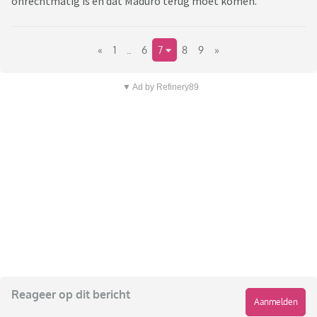
onrechtmatig is en dat Maduro terug moet komen.
«
1
..
6
7
8
9
»
▼ Ad by Refinery89
Reageer op dit bericht
Aanmelden