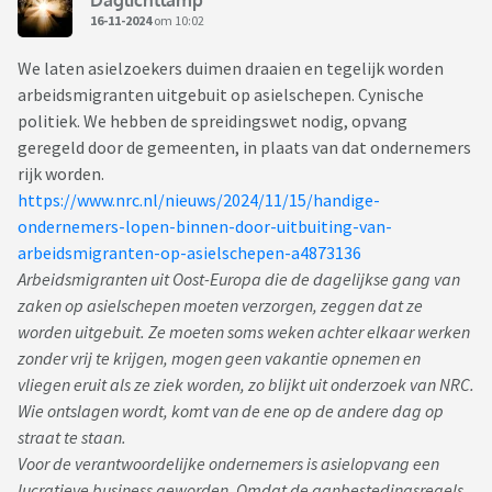
16-11-2024
om 10:02
We laten asielzoekers duimen draaien en tegelijk worden
arbeidsmigranten uitgebuit op asielschepen. Cynische
politiek. We hebben de spreidingswet nodig, opvang
geregeld door de gemeenten, in plaats van dat ondernemers
rijk worden.
https://www.nrc.nl/nieuws/2024/11/15/handige-
ondernemers-lopen-binnen-door-uitbuiting-van-
arbeidsmigranten-op-asielschepen-a4873136
Arbeidsmigranten uit Oost-Europa die de dagelijkse gang van
zaken op asielschepen moeten verzorgen, zeggen dat ze
worden uitgebuit. Ze moeten soms weken achter elkaar werken
zonder vrij te krijgen, mogen geen vakantie opnemen en
vliegen eruit als ze ziek worden, zo blijkt uit onderzoek van NRC.
Wie ontslagen wordt, komt van de ene op de andere dag op
straat te staan.
Voor de verantwoordelijke ondernemers is asielopvang een
lucratieve business geworden. Omdat de aanbestedingsregels