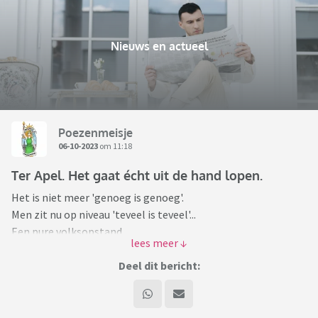
Nieuws en actueel
Poezenmeisje
06-10-2023
om 11:18
Ter Apel. Het gaat écht uit de hand lopen.
Het is niet meer 'genoeg is genoeg'.
Men zit nu op niveau 'teveel is teveel'...
Een pure volksopstand.
Dit naar aanleiding van diefstal uit een auto.
Deel dit bericht:
De burgemeester weet ook niet meer wat hij nog kan doen.
Hoe lang laat de demissionaire regering de mensen hier nog