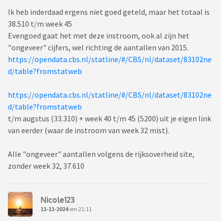
Ik heb inderdaad ergens niet goed geteld, maar het totaal is
38.510 t/m week 45
Evengoed gaat het met deze instroom, ook al zijn het
"ongeveer" cijfers, wel richting de aantallen van 2015.
https://opendata.cbs.nl/statline/#/CBS/nl/dataset/83102ne
d/table?fromstatweb
https://opendata.cbs.nl/statline/#/CBS/nl/dataset/83102ne
d/table?fromstatweb
t/m augstus (33.310) + week 40 t/m 45 (5200) uit je eigen link
van eerder (waar de instroom van week 32 mist).
Alle "ongeveer" aantallen volgens de rijksoverheid site,
zonder week 32, 37.610
Nicole123
11-11-2024
om 21:11