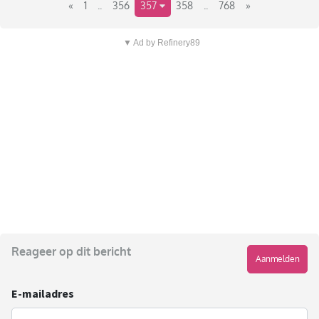
«
1
..
356
357
358
..
768
»
▼ Ad by Refinery89
Reageer op dit bericht
Aanmelden
E-mailadres