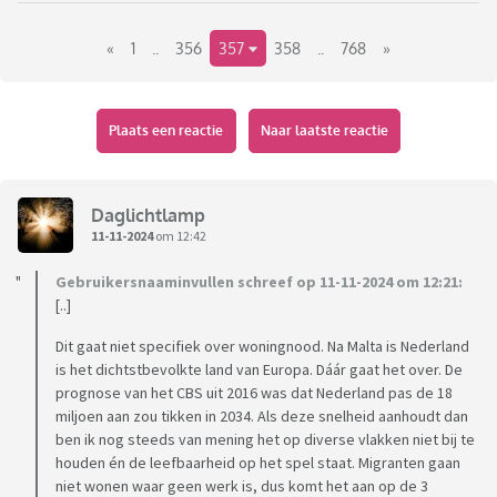
met de stront zitten???
«
1
..
356
357
358
..
768
»
https://www.rtvnoord.nl/nieuws/1075109/burgerwacht-
opent-klopjacht-op-asielzoeker-in-ter-apel
Plaats een reactie
Naar laatste reactie
De burgerwacht Ter Apel kreeg maandag aan het einde van de
middag een melding van diefstal, aldus Willeke Vroom van de
burgerwacht. 'Onze mensen betrapten hem op heterdaad en
Daglichtlamp
hebben meteen de achtervolging ingezet. Hij rende het
11-11-2024
om 12:42
maïsveld achter de Markeweg in.'Omdat de eigenaar van de
Gebruikersnaaminvullen schreef op 11-11-2024 om 12:21:
gestolen portemonnee uit Nieuw-Weerdinge komt, werd ook de
[..]
burgerwacht uit dat dorp ingeschakeld. 'Daarom werd de
groep zo groot', zegt Vroom. 'Het ging als een lopend vuurtje.
Dit gaat niet specifiek over woningnood. Na Malta is Nederland
Iemand meldde zich met een drone met warmtecamera. Een
is het dichtstbevolkte land van Europa. Dáár gaat het over. De
prognose van het CBS uit 2016 was dat Nederland pas de 18
boer kwam aanzetten met een hoogwerker zodat we over
miljoen aan zou tikken in 2034. Als deze snelheid aanhoudt dan
het maïsveld konden kijken
. Het leek bijna een soort
ben ik nog steeds van mening het op diverse vlakken niet bij te
klopjacht.'
Uiteindelijk sloten veertig tot vijftig man aan.
houden én de leefbaarheid op het spel staat. Migranten gaan
niet wonen waar geen werk is, dus komt het aan op de 3