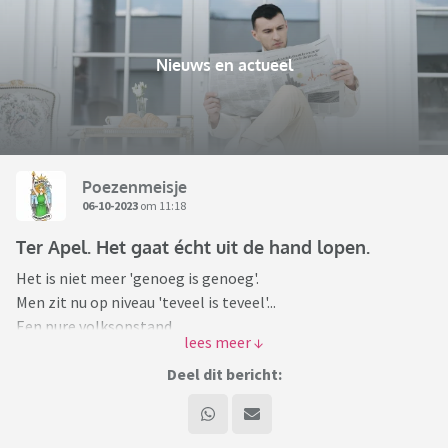
Nieuws en actueel
Poezenmeisje
06-10-2023
om 11:18
Ter Apel. Het gaat écht uit de hand lopen.
Het is niet meer 'genoeg is genoeg'.
Men zit nu op niveau 'teveel is teveel'...
Een pure volksopstand.
Dit naar aanleiding van diefstal uit een auto.
Deel dit bericht:
De burgemeester weet ook niet meer wat hij nog kan doen.
Hoe lang laat de demissionaire regering de mensen hier nog