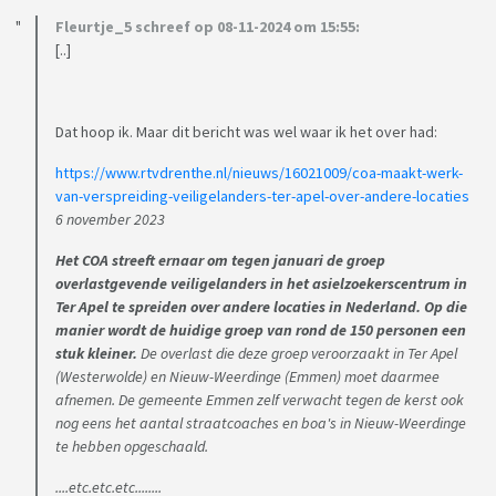
Fleurtje_5 schreef op 08-11-2024 om 15:55:
[..]
Dat hoop ik. Maar dit bericht was wel waar ik het over had:
https://www.rtvdrenthe.nl/nieuws/16021009/coa-maakt-werk-
van-verspreiding-veiligelanders-ter-apel-over-andere-locaties
6 november 2023
Het COA streeft ernaar om tegen januari de groep
overlastgevende veiligelanders in het asielzoekerscentrum in
Ter Apel te spreiden over andere locaties in Nederland. Op die
manier wordt de huidige groep van rond de 150 personen een
stuk kleiner.
De overlast die deze groep veroorzaakt in Ter Apel
(Westerwolde) en Nieuw-Weerdinge (Emmen) moet daarmee
afnemen. De gemeente Emmen zelf verwacht tegen de kerst ook
nog eens het aantal straatcoaches en boa's in Nieuw-Weerdinge
te hebben opgeschaald.
....etc.etc.etc........