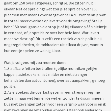
gaat om 150 overlastgevers, schrijf je. Die zitten nu bij
elkaar. Met de spreidingswet zou je ze spreiden over 150
plaatsen met maar 1 overlastgever per AZC. Wat denk je wat
in totaal meer overlast oplevert voor de omgeving? Stel je
hebt 150 hooligans en die stop je of bij elkaar op één pleintje
in een stad, of je spreidt ze over het hele land. Wat levert
meer overlast op? Dit is zelfs een tactiek van de politie bij
ongeregeldheden, de raddraaiers uit elkaar drijven, want in
hun eentje spelen ze weinig klaar.
Wat je volgens mij zou moeten doen:
1. Strafbare feiten bestraffen (gelijke monniken gelijke
kappen, asielzoekers niet milder en niet strenger
behandelen dan autochtonen), overlast aanpakken, genoeg
politie.
2. Asielzoekers die overlast geven in een strenger regime
zetten, maar wel binnen de wet en zonder te discrimineren.
Dus niet gevangen zetten voor een vergrijp waarvoor jij en ik
niet gevangen gezet zouden worden. (Maar ook andersom