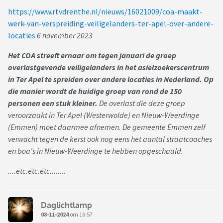
https://www.rtvdrenthe.nl/nieuws/16021009/coa-maakt-
werk-van-verspreiding-veiligelanders-ter-apel-over-andere-
locaties
6 november 2023
Het COA streeft ernaar om tegen januari de groep
overlastgevende veiligelanders in het asielzoekerscentrum
in Ter Apel te spreiden over andere locaties in Nederland. Op
die manier wordt de huidige groep van rond de 150
personen een stuk kleiner.
De overlast die deze groep
veroorzaakt in Ter Apel (Westerwolde) en Nieuw-Weerdinge
(Emmen) moet daarmee afnemen. De gemeente Emmen zelf
verwacht tegen de kerst ook nog eens het aantal straatcoaches
en boa's in Nieuw-Weerdinge te hebben opgeschaald.
....etc.etc.etc........
Daglichtlamp
08-11-2024
om 16:57