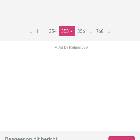
«
1
..
354
355
356
..
768
»
▼ Ad by Refinery89
Reageer op dit bericht