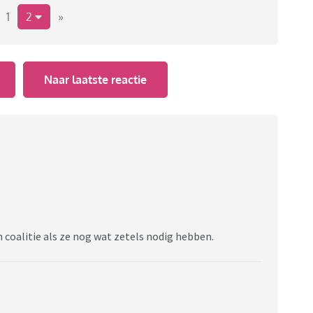
l echt de keus van mijn hart. En ondanks dat ze kleine
1
2
»
r elkaar in de kamer. Omdat ze een (in mijn ogen)
hte moties, amendementen etc. maakt.
Naar laatste reactie
 coalitie als ze nog wat zetels nodig hebben.