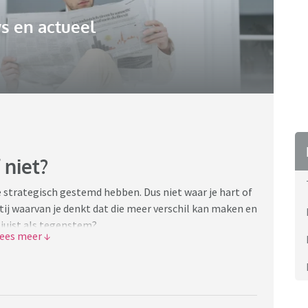
s en actueel
 niet?
e strategisch gestemd hebben. Dus niet waar je hart of
rtij waarvan je denkt dat die meer verschil kan maken en
n juist als tegenstem?
u komen als iedereen zijn eerste keus zou stemmen,
 en zo.
art? Waarbij het één het ander niet hoeft uit te
. 😁