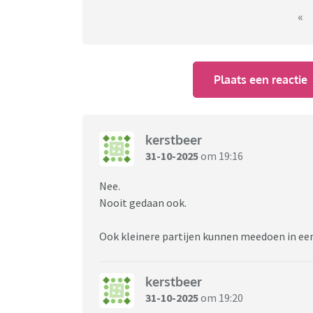
Ik heb zelf ChristenUnie gestemd en dat is we
«
partij zijn, krijgen ze ook best vaak wat voo
constructieve partij zijn, die goed doordac
Plaats een reactie
kerstbeer
31-10-2025
om 19:16
Nee.
Nooit gedaan ook.
Ook kleinere partijen kunnen meedoen in een
kerstbeer
31-10-2025
om 19:20