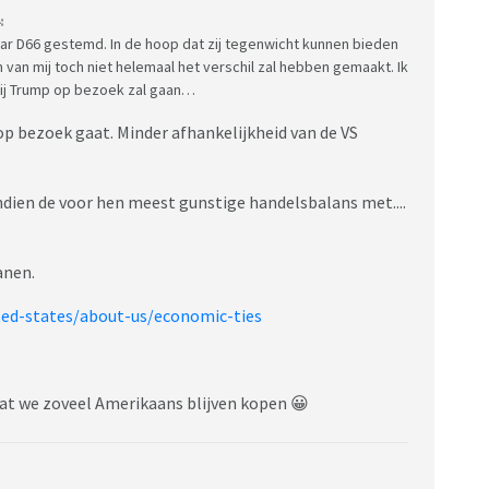
:
 maar D66 gestemd. In de hoop dat zij tegenwicht kunnen bieden
em van mij toch niet helemaal het verschil zal hebben gemaakt. Ik
bij Trump op bezoek zal gaan…
y op bezoek gaat. Minder afhankelijkheid van de VS
endien de voor hen meest gunstige handelsbalans met....
banen.
ted-states/about-us/economic-ties
dat we zoveel Amerikaans blijven kopen 😀