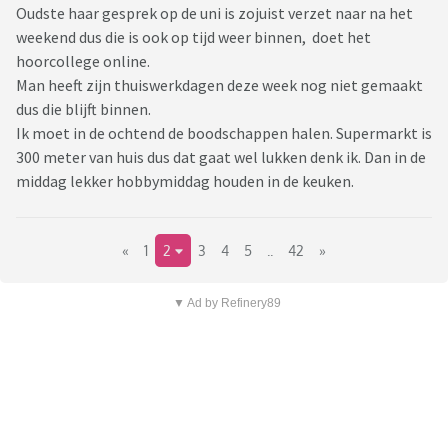
Oudste haar gesprek op de uni is zojuist verzet naar na het
weekend dus die is ook op tijd weer binnen, doet het
hoorcollege online.
Man heeft zijn thuiswerkdagen deze week nog niet gemaakt
dus die blijft binnen.
Ik moet in de ochtend de boodschappen halen. Supermarkt is
300 meter van huis dus dat gaat wel lukken denk ik. Dan in de
middag lekker hobbymiddag houden in de keuken.
«
1
2
3
4
5
..
42
»
▼ Ad by Refinery89