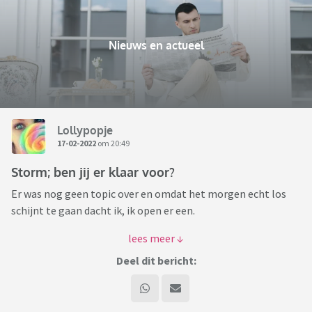
Nieuws en actueel
Lollypopje
17-02-2022
om 20:49
Storm; ben jij er klaar voor?
Er was nog geen topic over en omdat het morgen echt los
schijnt te gaan dacht ik, ik open er een.
Zie jij er tegen op?
Krijg jij er last van met werk of school?
Deel dit bericht:
Baal je dat de ns om 14.00 uur niet meer rijdt?
Doe je iets ter voorbereiding in je tuin?
Ben je net als ik bang voor storm en zoek je een beetje