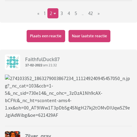
mentalsupport? Gooit het er hier lekker uit
«
1
2
3
4
5
..
42
»
Ik moet morgenochtend nog wat lichte bloempotten voor
de zekerheid binnen halen en misschien het tuintafeltje.
Want vandaag door kop in het zand niet door hoe heftig het
Plaats een reactie
Naar laatste reactie
morgen voorspeld wordt en nu is het donker en ligt mijn
balkon vol met naaktslakken
FaithfulDuck87
En verder ga ik morgen heel lief voor mijzelf zijn en
17-02-2022
om 21:32
proberen de storm te vergeten... Voor zover dat lukt met
enkel glas. En vreemdgenoeg hoor ik het ook altijd heel hard
op de wc in het midden van het huis
Zilver_gray