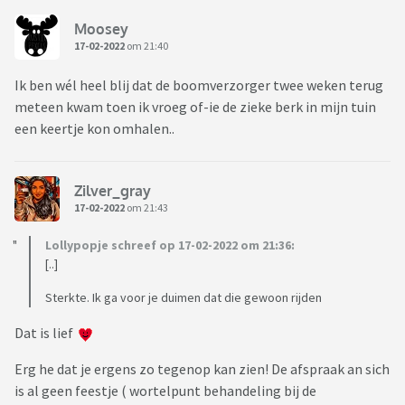
Moosey
17-02-2022
om 21:40
Ik ben wél heel blij dat de boomverzorger twee weken terug
meteen kwam toen ik vroeg of-ie de zieke berk in mijn tuin
een keertje kon omhalen..
Zilver_gray
17-02-2022
om 21:43
Lollypopje schreef op 17-02-2022 om 21:36:
[..]
Sterkte. Ik ga voor je duimen dat die gewoon rijden
Dat is lief
Erg he dat je ergens zo tegenop kan zien! De afspraak an sich
is al geen feestje ( wortelpunt behandeling bij de