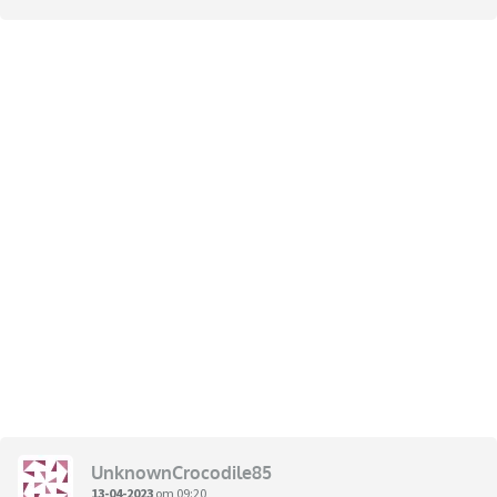
UnknownCrocodile85
13-04-2023
om 09:20