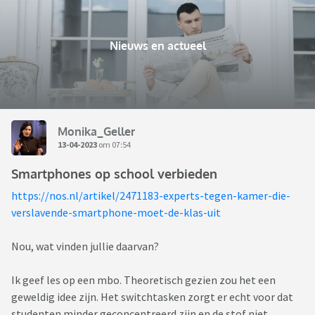
Nieuws en actueel
Monika_Geller
13-04-2023
om 07:54
Smartphones op school verbieden
https://nos.nl/artikel/2471183-experts-tegen-kamer-die-
verslavende-smartphone-moet-de-klas-uit
Nou, wat vinden jullie daarvan?
Ik geef les op een mbo. Theoretisch gezien zou het een
geweldig idee zijn. Het switchtasken zorgt er echt voor dat
studenten minder geconcentreerd zijn en de stof niet