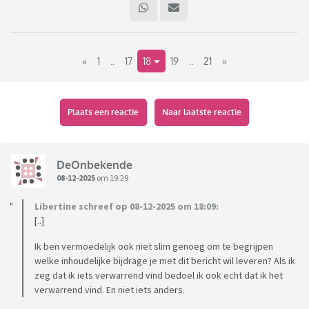
Op een Utrechtse basisschool wordt op 5 december geen
Sinterklaas meer gevierd, maar 'Kinderfeest'.
«
1
..
17
18
19
..
21
»
De schooldirecteur :
"Het gaat er niet om of we tradities loslaten. Het gaat
om het zoeken
Plaats een reactie
Naar laatste reactie
naar een manier om met elkaar een feest te vieren waar
iedereen achter
kan staan."
DeOnbekende
08-12-2025
om 19:29
De Vereniging Openbaar Onderwijs:
Libertine schreef op 08-12-2025 om 18:09:
"Wij hebben geen signalen dat op andere scholen deze
[..]
discussie ook zo speelt.
We zien wel veel discussie over andere feestdagen, zoals
Ik ben vermoedelijk ook niet slim genoeg om te begrijpen
het kerstfeest.
welke inhoudelijke bijdrage je met dit bericht wil leveren? Als ik
Sommige scholen kiezen bijvoorbeeld
voor een
zeg dat ik iets verwarrend vind bedoel ik ook echt dat ik het
verwarrend vind. En niet iets anders.
winterfeest."