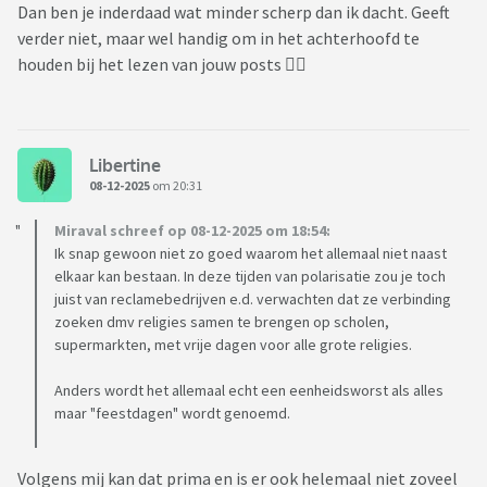
Dan ben je inderdaad wat minder scherp dan ik dacht. Geeft
verder niet, maar wel handig om in het achterhoofd te
Wat vinden jullie hiervan?
houden bij het lezen van jouw posts 👍🏼
Een goed idee of
juist niet.
https://www.rtl.nl/nieuws/binnenland/artikel/5541094/de
Libertine
ze-school-viert-geen-sinterklaas-meer-we-willen-dat-
08-12-2025
om 20:31
iedereen
Miraval schreef op 08-12-2025 om 18:54:
Ik snap gewoon niet zo goed waarom het allemaal niet naast
elkaar kan bestaan. In deze tijden van polarisatie zou je toch
juist van reclamebedrijven e.d. verwachten dat ze verbinding
zoeken dmv religies samen te brengen op scholen,
supermarkten, met vrije dagen voor alle grote religies.
Anders wordt het allemaal echt een eenheidsworst als alles
maar "feestdagen" wordt genoemd.
Volgens mij kan dat prima en is er ook helemaal niet zoveel