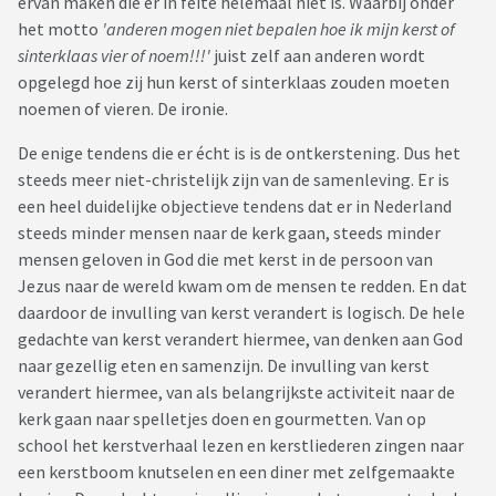
ervan maken die er in feite helemaal niet is. Waarbij onder
het motto
'anderen mogen niet bepalen hoe ik mijn kerst of
sinterklaas vier of noem!!!'
juist zelf aan anderen wordt
opgelegd hoe zij hun kerst of sinterklaas zouden moeten
noemen of vieren. De ironie.
De enige tendens die er écht is is de ontkerstening. Dus het
steeds meer niet-christelijk zijn van de samenleving. Er is
een heel duidelijke objectieve tendens dat er in Nederland
steeds minder mensen naar de kerk gaan, steeds minder
mensen geloven in God die met kerst in de persoon van
Jezus naar de wereld kwam om de mensen te redden. En dat
daardoor de invulling van kerst verandert is logisch. De hele
gedachte van kerst verandert hiermee, van denken aan God
naar gezellig eten en samenzijn. De invulling van kerst
verandert hiermee, van als belangrijkste activiteit naar de
kerk gaan naar spelletjes doen en gourmetten. Van op
school het kerstverhaal lezen en kerstliederen zingen naar
een kerstboom knutselen en een diner met zelfgemaakte