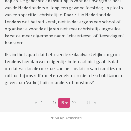
hapjes. De gedachte en invulling is voor het overgrote deel
van de Nederlanders al lang een gewone feestdag, in plaats
van een specifiek christelijke. Dáár zit in Nederland de
tendens wat betreft kerst, niet in dat ergens een school of
organisatie voor de al jaren niet meer christelijk ingevulde
kerst de meer algemene naam 'winterfeest' of 'feestdagen'
hanteert.
Ik vind het apart dat het over deze daadwerkelijke en grote
tendens hier dan weer eigenlijk helemaal niet gaat. Is dat
omdat we dan de oorzaak van het loslaten van tradities en
cultuur bij onszelf moeten zoeken en niet de schuld kunnen
geven aan 'woke', buitenlanders of moslims?
«
1
..
17
18
19
..
21
»
▼ Ad by Refinery89