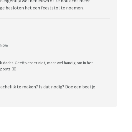
en eigenlijk wel benieuwd of ze nou echt meer
ge besloten het een feeststol te noemen.
:29:
k dacht. Geeft verder niet, maar wel handig om in het
posts 👍🏼
achelijk te maken? Is dat nodig? Doe een beetje