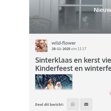
Nieuw
wild-flower
28-11-2025
om 11:17
Sinterklaas en kerst vi
Kinderfeest en winterf
Deel dit bericht: