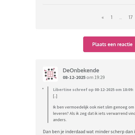
Op een Utrechtse basisschool wordt op 5
«
1
..
17
'Kinderfeest'.
De schooldirecteur :
"Het gaat er niet om of we tradities losl
Plaats een reactie
naar een manier om met elkaar een feest 
kan staan."
De Vereniging Openbaar Onderwijs:
DeOnbekende
"Wij hebben geen signalen dat op andere s
08-12-2025
om 19:29
We zien wel veel discussie over andere fe
Sommige scholen kiezen bijvoorbeeld
voo
Libertine schreef op 08-12-2025 om 18:09:
[..]
Ik ben vermoedelijk ook niet slim genoeg om t
Wat vinden jullie hiervan?
leveren? Als ik zeg dat ik iets verwarrend vin
Een goed idee of
juist niet.
anders.
Dan ben je inderdaad wat minder scherp dan i