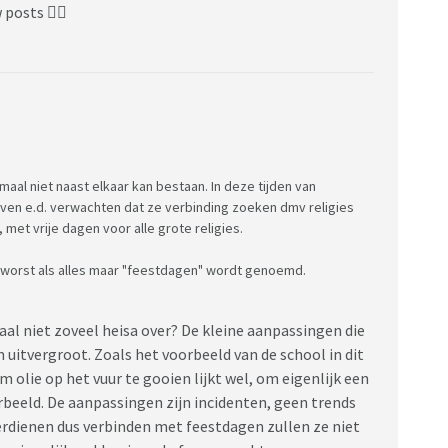
posts 👍🏼
ikel/5541094/deze-school-viert-geen-sinterklaas-
aal niet naast elkaar kan bestaan. In deze tijden van
ijven e.d. verwachten dat ze verbinding zoeken dmv religies
et vrije dagen voor alle grote religies.
sworst als alles maar "feestdagen" wordt genoemd.
aal niet zoveel heisa over? De kleine aanpassingen die
itvergroot. Zoals het voorbeeld van de school in dit
olie op het vuur te gooien lijkt wel, om eigenlijk een
beeld. De aanpassingen zijn incidenten, geen trends
verdienen dus verbinden met feestdagen zullen ze niet