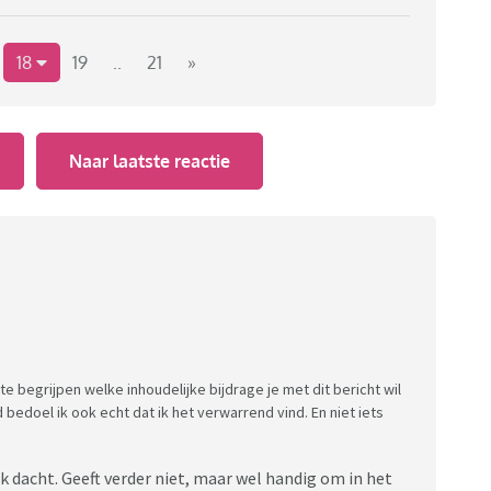
 december geen Sinterklaas meer gevierd, maar
18
19
..
21
»
aten. Het gaat om het zoeken
Naar laatste reactie
te vieren waar iedereen achter
cholen deze discussie ook zo speelt.
estdagen, zoals het kerstfeest.
r een winterfeest."
e begrijpen welke inhoudelijke bijdrage je met dit bericht wil
d bedoel ik ook echt dat ik het verwarrend vind. En niet iets
k dacht. Geeft verder niet, maar wel handig om in het