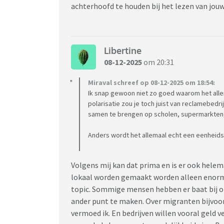
achterhoofd te houden bij het lezen van jouw 
https://www.rtl.nl/nieuws/binnenland/art
meer-we-willen-dat-iedereen
Libertine
08-12-2025
om 20:31
Miraval schreef op 08-12-2025 om 18:54:
Ik snap gewoon niet zo goed waarom het allem
polarisatie zou je toch juist van reclamebedr
samen te brengen op scholen, supermarkten, m
Anders wordt het allemaal echt een eenheid
Volgens mij kan dat prima en is er ook helem
lokaal worden gemaakt worden alleen enorm u
topic. Sommige mensen hebben er baat bij om 
ander punt te maken. Over migranten bijvoor
vermoed ik. En bedrijven willen vooral geld 