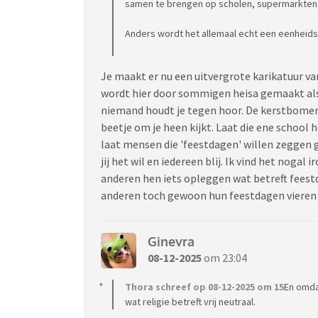
samen te brengen op scholen, supermarkten, m
Anders wordt het allemaal echt een eenheid
Je maakt er nu een uitvergrote karikatuur v
wordt hier door sommigen heisa gemaakt als
niemand houdt je tegen hoor. De kerstbomen 
beetje om je heen kijkt. Laat die ene school 
laat mensen die 'feestdagen' willen zeggen g
jij het wil en iedereen blij. Ik vind het nogal 
anderen hen iets opleggen wat betreft feestd
anderen toch gewoon hun feestdagen vieren (of 
Ginevra
08-12-2025
om 23:04
Thora schreef op 08-12-2025 om 15
En omda
wat religie betreft vrij neutraal.