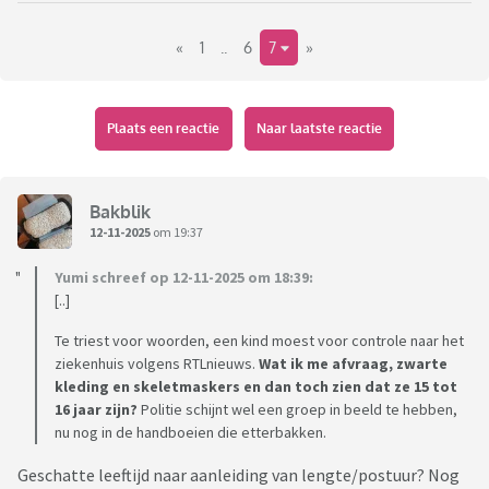
Chupachups)
«
1
..
6
7
»
Plaats een reactie
Naar laatste reactie
Bakblik
12-11-2025
om 19:37
Yumi schreef op 12-11-2025 om 18:39:
[..]
Te triest voor woorden, een kind moest voor controle naar het
ziekenhuis volgens RTLnieuws.
Wat ik me afvraag, zwarte
kleding en skeletmaskers en dan toch zien dat ze 15 tot
16 jaar zijn?
Politie schijnt wel een groep in beeld te hebben,
nu nog in de handboeien die etterbakken.
Geschatte leeftijd naar aanleiding van lengte/postuur? Nog