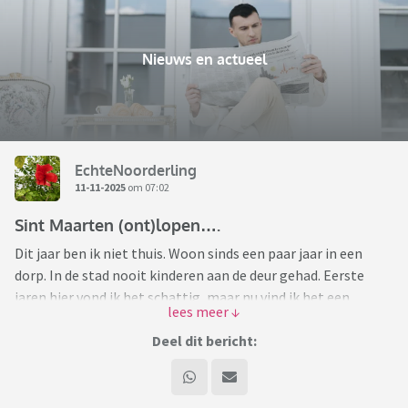
Nieuws en actueel
EchteNoorderling
11-11-2025
om 07:02
Sint Maarten (ont)lopen….
Dit jaar ben ik niet thuis. Woon sinds een paar jaar in een
dorp. In de stad nooit kinderen aan de deur gehad. Eerste
jaren hier vond ik het schattig, maar nu vind ik het een
verstoring van mijn rustige doordeweekse avond. Ga naar
mijn vriend, die niet veel aanloop heeft.
Deel dit bericht:
Tevens vraag ik me af hoe mensen met een laag inkomen dat
doen: snoep in huis hebben voor 50 of 100 of nog meer
kinderen. Of ik heb eerder te duur snoep gekocht? (Haribo en