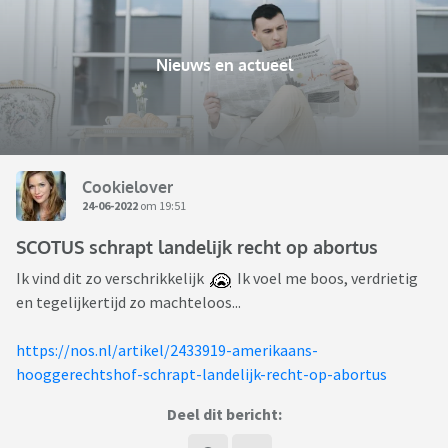
Nieuws en actueel
Cookielover
24-06-2022
om 19:51
SCOTUS schrapt landelijk recht op abortus
Ik vind dit zo verschrikkelijk
Ik voel me boos, verdrietig
en tegelijkertijd zo machteloos...
https://nos.nl/artikel/2433919-amerikaans-
hooggerechtshof-schrapt-landelijk-recht-op-abortus
Deel dit bericht: