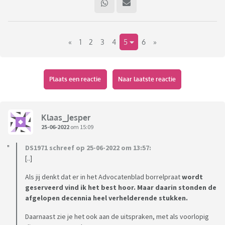
«
1
2
3
4
5
6
»
Plaats een reactie
Naar laatste reactie
Klaas_Jesper
25-06-2022
om 15:09
DS1971 schreef op 25-06-2022 om 13:57:
[..]
Als jij denkt dat er in het Advocatenblad borrelpraat
wordt
geserveerd vind ik het best hoor. Maar daarin stonden de
afgelopen decennia heel verhelderende stukken.
Daarnaast zie je het ook aan de uitspraken, met als voorlopig