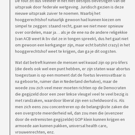
De fout zit dus veeleer in het niet destijds bevestigen van de
uitspraak door federale wetgeving. Juridisch gezien is deze
nieuwe uitspraak zuiver te noemen. Waarbij het
hooggerechtshof natuurlijk gewoon had kunnen kiezen om
simpel te zeggen: staand recht, gaan we niet meer opnieuw
over oordelen, maar ja… als je de ene na de andere religekkie
(van ACB weet ik bv dat ze in tongen spreekt, dus het gaat niet
om gewoon een kerkganger zijn, maar echt batshit crazy) in het
hooggerechtshof weet te krijgen, dan ga je dit oogsten.
Wat dat betreft kunnen de mensen wel kwaad zijn op pro-lifers
(die deels ook wel een punt hebben, er zijn staten waar abortus
toegestaan is op een moment dat de foetus levensvatbaar is
na geboorte, ruimer dan in Nederland derhalve), maar de
woede zou zich veel meer moeten richten op de Democraten
die gegijzeld door een zeer linkse vleugel veel te veel bezig is
met randzaken, waardoor liberal zijn een scheldwoord is. Als
men zich eens zou concentreren op de belangrijkste zaken die
een overgrote meerderheid wil, dan zou men die (evenzeer
door de extremisten gegijzelde) GOP klein kunnen krijgen en
armoede aan kunnen pakken, universal health care,
vrouwenrechten, enz.