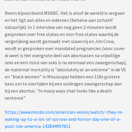
Neem bijvoorbeeld MSNBC. Het is alsof de wereld is vergaan
en het ligt aan alles en iedereen (behalve aan zichzelf
natuurlijk). In 1 interview van nog geen 2 minuten wordt
gesproken over free states en non-free states waarbij de
vergelijking wordt gemaakt met slavernij en Jim Crow,
wordt er gesproken over mandated pregnancies (voor zover
ik weet is het overgrote deel van abortussen na vrijwillige
seks en een risico van seks is nu eenmaal een zwangerschap),
de maternal mortality is "absolutely at an extreme" in de VS
en "black women" in Mississippi hebben een 118x grotere
kans om te overlijden bij een voldragen zwangerschap dan
bij een abortus. "In many ways that looks like a death
sentence"
https://www.msnbc.com/american-voices/watch/-they-re-
waking-up-to-a-lot-of-sorrow-and-horror-day-one-of-a-
post-roe-america-142844997651