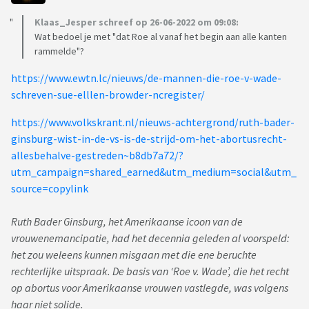
Klaas_Jesper schreef op 26-06-2022 om 09:08:
Wat bedoel je met "dat Roe al vanaf het begin aan alle kanten
rammelde"?
https://www.ewtn.lc/nieuws/de-mannen-die-roe-v-wade-
schreven-sue-elllen-browder-ncregister/
https://www.volkskrant.nl/nieuws-achtergrond/ruth-bader-
ginsburg-wist-in-de-vs-is-de-strijd-om-het-abortusrecht-
allesbehalve-gestreden~b8db7a72/?
utm_campaign=shared_earned&utm_medium=social&utm_
source=copylink
Ruth Bader Ginsburg, het Amerikaanse icoon van de
vrouwenemancipatie, had het decennia geleden al voorspeld:
het zou weleens kunnen misgaan met die ene beruchte
rechterlijke uitspraak. De basis van ‘Roe v. Wade’, die het recht
op abortus voor Amerikaanse vrouwen vastlegde, was volgens
haar niet solide.