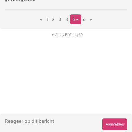
«
1
2
3
4
5
6
»
▼ Ad by Refinery89
Reageer op dit bericht
Aanmelden