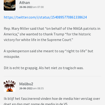
Athan
26-06-2022
om 07:00
https://twitter.com/i/status/1540895770861338624
Rep. Mary Miller said that “on behalf of the MAGA patriots in
America,” she wanted to thank Trump “for the historic
victory for white life in the Supreme Court.”
A spokesperson said she meant to say “right to life” but
misspoke.
Dit is echt te grappig. Als het niet zo tragisch was.
Malibu2
26-06-2022
om 08:35
Ik blijf het fascinerend vinden hoe de media hier verslag over
doet en dan met name de media in de VS.