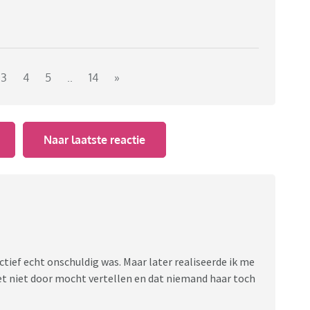
3
4
5
..
14
»
Naar laatste reactie
ectief echt onschuldig was. Maar later realiseerde ik me
het niet door mocht vertellen en dat niemand haar toch