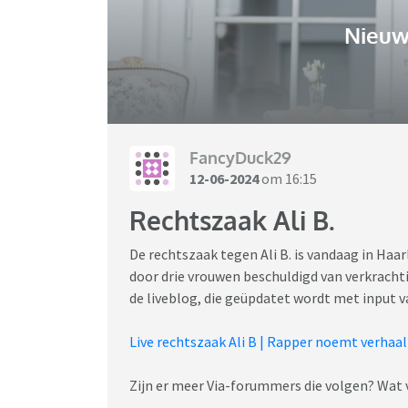
Nieuw
FancyDuck29
12-06-2024
om 16:15
Rechtszaak Ali B.
De rechtszaak tegen Ali B. is vandaag in Haa
door drie vrouwen beschuldigd van verkracht
de liveblog, die geüpdatet wordt met input 
Live rechtszaak Ali B | Rapper noemt verhaal
Zijn er meer Via-forummers die volgen? Wat v