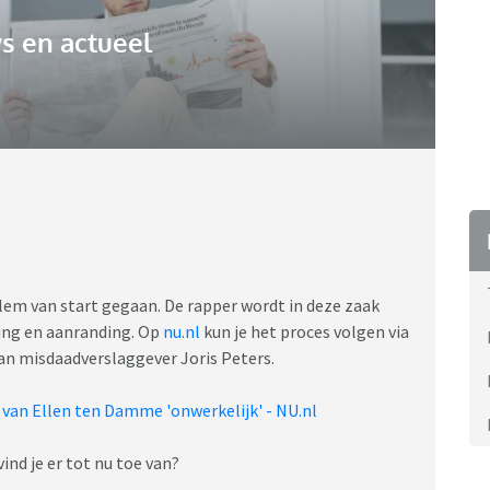
s en actueel
rlem van start gegaan. De rapper wordt in deze zaak
ing en aanranding. Op
nu.nl
kun je het proces volgen via
van misdaadverslaggever Joris Peters.
 van Ellen ten Damme 'onwerkelijk' - NU.nl
ind je er tot nu toe van?