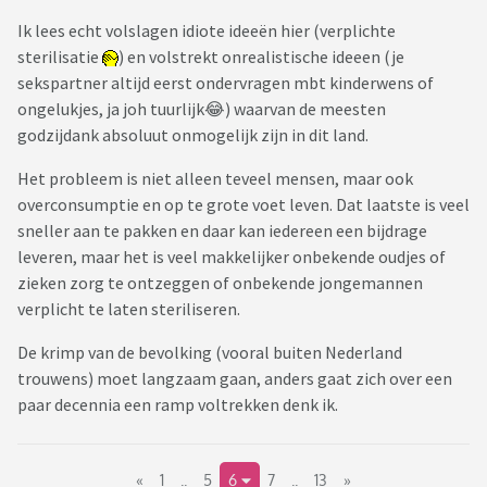
Ik lees echt volslagen idiote ideeën hier (verplichte
sterilisatie
) en volstrekt onrealistische ideeen (je
sekspartner altijd eerst ondervragen mbt kinderwens of
ongelukjes, ja joh tuurlijk😂) waarvan de meesten
godzijdank absoluut onmogelijk zijn in dit land.
Het probleem is niet alleen teveel mensen, maar ook
overconsumptie en op te grote voet leven. Dat laatste is veel
sneller aan te pakken en daar kan iedereen een bijdrage
leveren, maar het is veel makkelijker onbekende oudjes of
zieken zorg te ontzeggen of onbekende jongemannen
verplicht te laten steriliseren.
De krimp van de bevolking (vooral buiten Nederland
trouwens) moet langzaam gaan, anders gaat zich over een
paar decennia een ramp voltrekken denk ik.
«
1
..
5
6
7
..
13
»