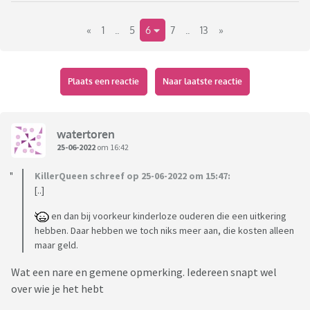
voor vrouwen, afschaffing van kindergeld en invoering
«
1
..
5
6
7
..
13
»
kindvrije premie, verplichte vasectomie bij 16 jarige jongens
die ze later ongedaan kunnen maken, vrij beschikbaar maken
van de pil van Drion, stopzetten van zware medische
behandelingen bij personen ouder dan 75, ...
Plaats een reactie
Naar laatste reactie
Wat zijn jullie ideeën? Of vinden jullie het prima dat de
bevolking maar blijft toenemen en iedereen het met minder
watertoren
moet doen?
25-06-2022
om 16:42
KillerQueen schreef op 25-06-2022 om 15:47:
[..]
en dan bij voorkeur kinderloze ouderen die een uitkering
hebben. Daar hebben we toch niks meer aan, die kosten alleen
maar geld.
Wat een nare en gemene opmerking. Iedereen snapt wel
over wie je het hebt