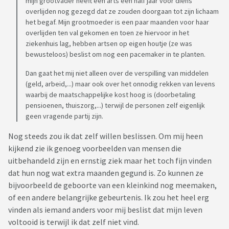
mijn grootvader heeft een arts een half jaar voor diens
overlijden nog gezegd dat ze zouden doorgaan tot zijn lichaam
het begaf. Mijn grootmoeder is een paar maanden voor haar
overlijden ten val gekomen en toen ze hiervoor in het
ziekenhuis lag, hebben artsen op eigen houtje (ze was
bewusteloos) beslist om nog een pacemaker in te planten.
Dan gaat het mij niet alleen over de verspilling van middelen
(geld, arbeid,...) maar ook over het onnodig rekken van levens
waarbij de maatschappelijke kost hoog is (doorbetaling
pensioenen, thuiszorg,...) terwijl de personen zelf eigenlijk
geen vragende partij zijn.
Nog steeds zou ik dat zelf willen beslissen. Om mij heen
kijkend zie ik genoeg voorbeelden van mensen die
uitbehandeld zijn en ernstig ziek maar het toch fijn vinden
dat hun nog wat extra maanden gegund is. Zo kunnen ze
bijvoorbeeld de geboorte van een kleinkind nog meemaken,
of een andere belangrijke gebeurtenis. Ik zou het heel erg
vinden als iemand anders voor mij beslist dat mijn leven
voltooid is terwijl ik dat zelf niet vind.