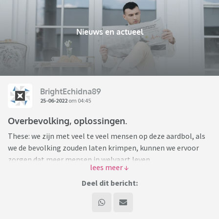
Nieuws en actueel
BrightEchidna89
25-06-2022
om 04:45
Overbevolking, oplossingen.
These: we zijn met veel te veel mensen op deze aardbol, als
we de bevolking zouden laten krimpen, kunnen we ervoor
zorgen dat meer mensen in welvaart leven.
Vraag: hoe kunnen we dit op een humane manier bereiken en
Deel dit bericht:
is het iets dat we willen bereiken?
Mijn voorstel: gratis anticonceptiemiddelen, betere educatie