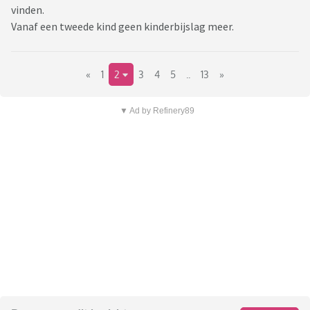
vinden.
Vanaf een tweede kind geen kinderbijslag meer.
«
1
2
3
4
5
..
13
»
▼ Ad by Refinery89