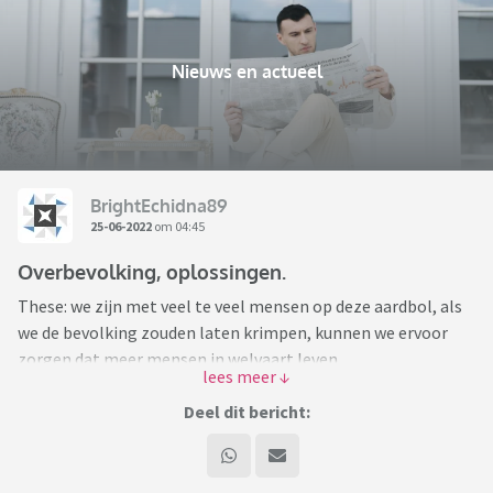
Nieuws en actueel
BrightEchidna89
25-06-2022
om 04:45
Overbevolking, oplossingen.
These: we zijn met veel te veel mensen op deze aardbol, als
we de bevolking zouden laten krimpen, kunnen we ervoor
zorgen dat meer mensen in welvaart leven.
Vraag: hoe kunnen we dit op een humane manier bereiken en
Deel dit bericht:
is het iets dat we willen bereiken?
Mijn voorstel: gratis anticonceptiemiddelen, betere educatie