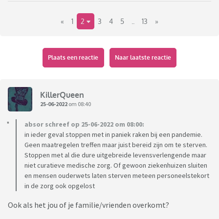
voor vrouwen, afschaffing van kindergeld en invoering
«
1
2
3
4
5
..
13
»
kindvrije premie, verplichte vasectomie bij 16 jarige jongens
die ze later ongedaan kunnen maken, vrij beschikbaar maken
van de pil van Drion, stopzetten van zware medische
behandelingen bij personen ouder dan 75, ...
Plaats een reactie
Naar laatste reactie
Wat zijn jullie ideeën? Of vinden jullie het prima dat de
bevolking maar blijft toenemen en iedereen het met minder
KillerQueen
moet doen?
25-06-2022
om 08:40
absor schreef op 25-06-2022 om 08:00:
in ieder geval stoppen met in paniek raken bij een pandemie.
Geen maatregelen treffen maar juist bereid zijn om te sterven.
Stoppen met al die dure uitgebreide levensverlengende maar
niet curatieve medische zorg. Of gewoon ziekenhuizen sluiten
en mensen ouderwets laten sterven meteen personeelstekort
in de zorg ook opgelost
Ook als het jou of je familie/vrienden overkomt?