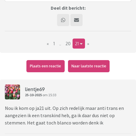
Deel dit bericht:
«
1
..
20
21
»
Plaats een reactie
Naar laatste reactie
lientje69
25-10-2025
om 15:33
Nou ik kom op ja21 uit. Op zich redelijk maar anti trans en
aangezien ik een transkind heb, ga ik daar dus niet op
stemmen. Het gaat toch blanco worden denk ik