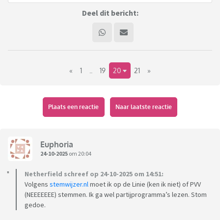
Deel dit bericht:
«
1
..
19
20
21
»
Plaats een reactie
Naar laatste reactie
Euphoria
24-10-2025
om 20:04
Netherfield schreef op 24-10-2025 om 14:51:
Volgens
stemwijzer.nl
moet ik op de Linie (ken ik niet) of PVV
(NEEEEEEE) stemmen. Ik ga wel partijprogramma’s lezen. Stom
gedoe.