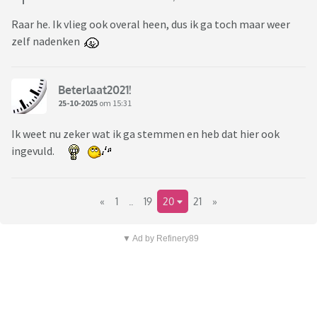
Raar he. Ik vlieg ook overal heen, dus ik ga toch maar weer
zelf nadenken
Beterlaat2021!
25-10-2025
om 15:31
Ik weet nu zeker wat ik ga stemmen en heb dat hier ook
ingevuld.
«
1
..
19
20
21
»
▼ Ad by Refinery89