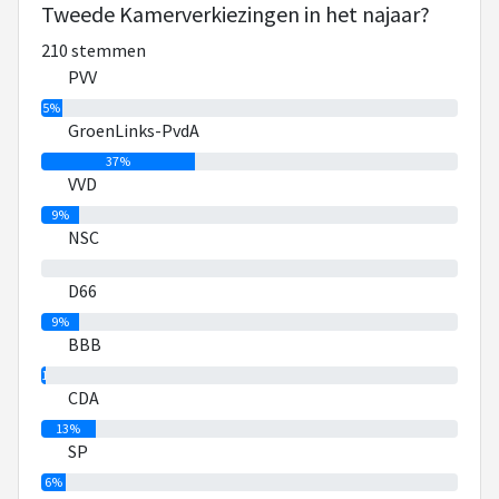
Tweede Kamerverkiezingen in het najaar?
210 stemmen
PVV
5%
GroenLinks-PvdA
37%
VVD
9%
NSC
0%
D66
9%
BBB
1%
CDA
13%
SP
6%