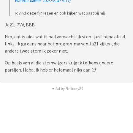
tweede-kamer-2025~v1477077/
Ik vind deze fijn lezen en ook kijken wat past bij mij.
Ja21, PVV, BBB.
Hm, dat is niet wat ik had verwacht, ik stem juist bijna altijd
links. Ik ga eens naar het programma van Ja21 kijken, die
andere twee stem ik zeker niet.
Op basis van al die stemwijzers krijg ik telkens andere
partijen. Haha, ik heb er helemaal niks aan 😅
▼ Ad by Refinery89