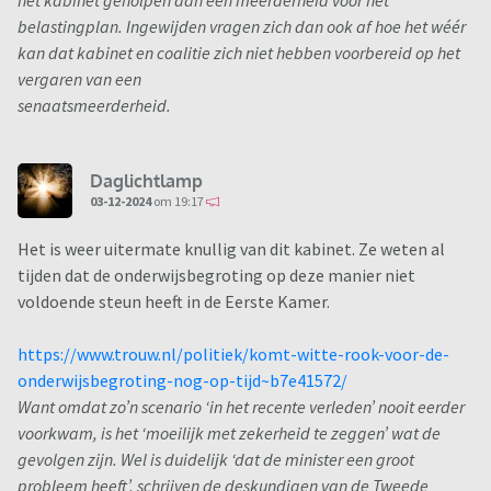
het kabinet geholpen aan een meerderheid voor het
belastingplan. Ingewijden vragen zich dan ook af hoe het wéér
kan dat kabinet en coalitie zich niet hebben voorbereid op het
vergaren van een
senaatsmeerderheid.
Daglichtlamp
03-12-2024
om 19:17
Het is weer uitermate knullig van dit kabinet. Ze weten al
tijden dat de onderwijsbegroting op deze manier niet
voldoende steun heeft in de Eerste Kamer.
https://www.trouw.nl/politiek/komt-witte-rook-voor-de-
onderwijsbegroting-nog-op-tijd~b7e41572/
Want omdat zo’n scenario ‘in het recente verleden’ nooit eerder
voorkwam, is het ‘moeilijk met zekerheid te zeggen’ wat de
gevolgen zijn. Wel is duidelijk ‘dat de minister een groot
probleem heeft’, schrijven de deskundigen van de Tweede