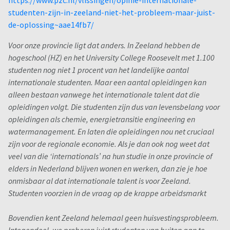
https://www.pzc.nl/vlissingen/opinie-internationale-
studenten-zijn-in-zeeland-niet-het-probleem-maar-juist-
de-oplossing~aae14fb7/
Voor onze provincie ligt dat anders. In Zeeland hebben de
hogeschool (HZ) en het University College Roosevelt met 1.100
studenten nog niet 1 procent van het landelijke aantal
internationale studenten. Maar een aantal opleidingen kan
alleen bestaan vanwege het internationale talent dat die
opleidingen volgt. Die studenten zijn dus van levensbelang voor
opleidingen als chemie, energietransitie engineering en
watermanagement. En laten die opleidingen nou net cruciaal
zijn voor de regionale economie. Als je dan ook nog weet dat
veel van die ‘internationals’ na hun studie in onze provincie of
elders in Nederland blijven wonen en werken, dan zie je hoe
onmisbaar al dat internationale talent is voor Zeeland.
Studenten voorzien in de vraag op de krappe arbeidsmarkt
Bovendien kent Zeeland helemaal geen huisvestingsprobleem.