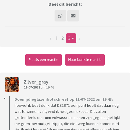
Deel dit bericht:
«
1
2
3
»
Plaats een reactie
Naar laatste reactie
Zilver_gray
11-07-2022
om 19:46
Doemijdieglazenbol schreef op 11-07-2022 om 19:43:
hoewel ik best denk dat DS1971 een punt heeft dat daar nog
wat te winnen valt, vind ik het geen excuus. Dit zullen
grotendeels om ruim volwassen mannen zijn gegaan (het lijkt
me geen low budget tripje), die niet weg kunnen komen met
“ja, ik wist het niet”. Ik neem aan dat ze niet allemaal ook hun