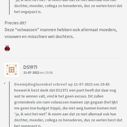
dochter, moeder, collega zo benaderen, dus ze weten best dat
het ongepast is.
Precies dit!
Deze “volwassen” mannen hebben ook allemaal moeders,
vrouwen en misschien wel dochters..
DS1971
11-07-2022
om 20:06
Doemijdieglazenbol schreef op 11-07-2022 om 19:43:
hoewel ik best denk dat DS1971 een punt heeft dat daar nog
wat te winnen valt, vind ik het geen excuus. Dit zullen
grotendeels om ruim volwassen mannen zijn gegaan (het lijkt
me geen low budget tripje), die niet weg kunnen komen met
“ja, ik wist het niet”. Ik neem aan dat ze niet allemaal ook hun
dochter, moeder, collega zo benaderen, dus ze weten best dat
het ongepast is.