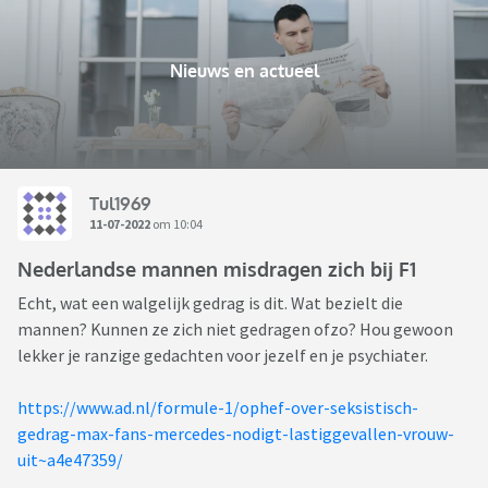
Nieuws en actueel
Tul1969
11-07-2022
om 10:04
Nederlandse mannen misdragen zich bij F1
Echt, wat een walgelijk gedrag is dit. Wat bezielt die
mannen? Kunnen ze zich niet gedragen ofzo? Hou gewoon
lekker je ranzige gedachten voor jezelf en je psychiater.
https://www.ad.nl/formule-1/ophef-over-seksistisch-
gedrag-max-fans-mercedes-nodigt-lastiggevallen-vrouw-
uit~a4e47359/