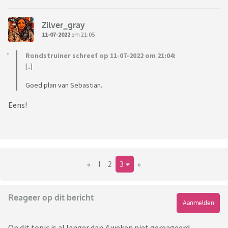
Zilver_gray
11-07-2022
om 21:05
Rondstruiner schreef op 11-07-2022 om 21:04:
[..]
Goed plan van Sebastian.
Eens!
«
1
2
3
»
Reageer op dit bericht
Aanmelden
Op dit topic is al langer dan 4 weken niet gereageerd,