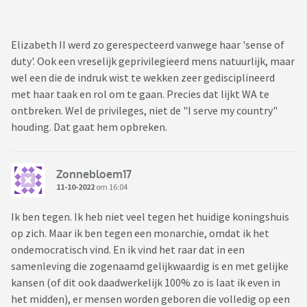
Elizabeth II werd zo gerespecteerd vanwege haar 'sense of
duty'. Ook een vreselijk geprivilegieerd mens natuurlijk, maar
wel een die de indruk wist te wekken zeer gedisciplineerd
met haar taak en rol om te gaan. Precies dat lijkt WA te
ontbreken. Wel de privileges, niet de "I serve my country"
houding. Dat gaat hem opbreken.
Zonnebloem17
11-10-2022
om 16:04
Ik ben tegen. Ik heb niet veel tegen het huidige koningshuis
op zich. Maar ik ben tegen een monarchie, omdat ik het
ondemocratisch vind. En ik vind het raar dat in een
samenleving die zogenaamd gelijkwaardig is en met gelijke
kansen (of dit ook daadwerkelijk 100% zo is laat ik even in
het midden), er mensen worden geboren die volledig op een