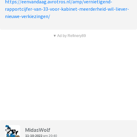
https://eenvandaag.avrotros.nl/amp/vernietigend-
rapportcijfer-van-33-voor-kabinet-meerderheid-wil-liever-
nieuwe-verkiezingen/
▼ Ad by Refinery89
MidasWolf
11-10-2022
om 20:40