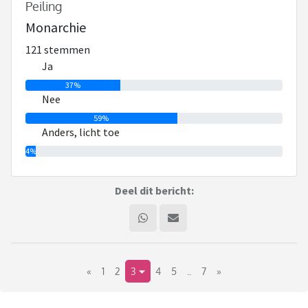
Peiling
Monarchie
121 stemmen
Ja
37%
Nee
59%
Anders, licht toe
4%
Deel dit bericht:
«
1
2
3
4
5
..
7
»