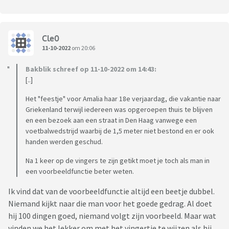
Cle0
11-10-2022
om 20:06
Bakblik schreef op 11-10-2022 om 14:43:
[..]
Het "feestje" voor Amalia haar 18e verjaardag, die vakantie naar
Griekenland terwijl iedereen was opgeroepen thuis te blijven
en een bezoek aan een straat in Den Haag vanwege een
voetbalwedstrijd waarbij de 1,5 meter niet bestond en er ook
handen werden geschud.
Na 1 keer op de vingers te zijn getikt moet je toch als man in
een voorbeeldfunctie beter weten.
Ik vind dat van de voorbeeldfunctie altijd een beetje dubbel.
Niemand kijkt naar die man voor het goede gedrag. Al doet
hij 100 dingen goed, niemand volgt zijn voorbeeld. Maar wat
vinden we het lekker om met het vingertje te wijzen als hij