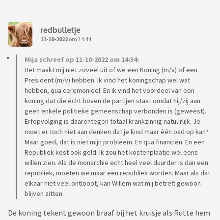
redbulletje
11-10-2022
om 14:44
Mija schreef op 11-10-2022 om 14:34:
Het maakt mij niet zoveel uit of we een Koning (m/v) of een
President (m/v) hebben. Ik vind het koningschap wel wat
hebben, qua ceremonieel. En ik vind het voordeel van een
koning dat die écht boven de partijen staat omdat hij/zij aan
geen enkele politieke gemeenschap verbonden is (geweest).
Erfopvolging is daarentegen totaal krankzinnig natuurlijk. Je
moet er toch niet aan denken dat je kind maar één pad op kan?
Maar goed, dat is niet mijn probleem. En qua financiën: En een
Republiek kost ook geld. Ik zou het kostenplaatje wel eens
willen zien. Als de monarchie echt heel veel duurder is dan een
republiek, moeten we maar een republiek worden. Maar als dat
elkaar niet veel ontloopt, kan Willem wat mij betreft gewoon
blijven zitten.
De koning tekent gewoon braaf bij het kruisje als Rutte hem