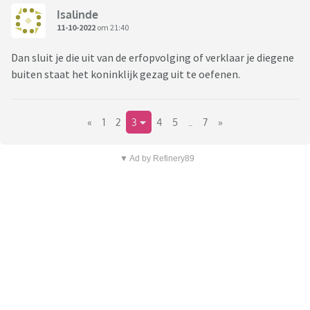
Isalinde
11-10-2022
om 21:40
Dan sluit je die uit van de erfopvolging of verklaar je diegene
buiten staat het koninklijk gezag uit te oefenen.
«
1
2
3
4
5
..
7
»
▼ Ad by Refinery89