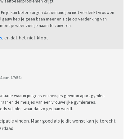
uw zelfbeeldproblemen krijgt.
 En je kan beter zorgen dat iemand jou niet verdenkt vrouwen
al gauw heb je geen baan meer en zit je op verdenking van
 moet je weer zien je naam te zuiveren.
s
, en dat het niet klopt
4 om 17:56:
ituatie waarin jongens en meisjes gewoon apart gymles
raar en de meisjes van een vrouwelijke gymlerares.
steeds scholen waar dat zo gedaan wordt.
ipatie vinden. Maar goed als je dit wenst kan je terecht
derdaad