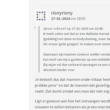
rionyriony
27-01-2024
om 18:05
absor schreef op 27-01-2024 om 16:40:
ik merk zeker wel dat er een dubbele moraal
(gelukkig) not done en bodyshaming, maar dat
Als vrouw ‘geile grapjes’ te maken over mann
daarnaast zijn mannen sowieso sneller verdac
Een neef van mij is gymleraar op een middelb
(bij wijze vn) dan verkeerd opvangen na een
absoluut minder voor
Je bedoelt dus dat mannen onder elkaar heel
je dikke pens" en dat de mannen dat gezellig
raakt. Dat komt omdat een man dat niet erg 
Ligt er gewoon aan hoe het ontvangen wordt.
vrouwen te willen betasten als je een man be