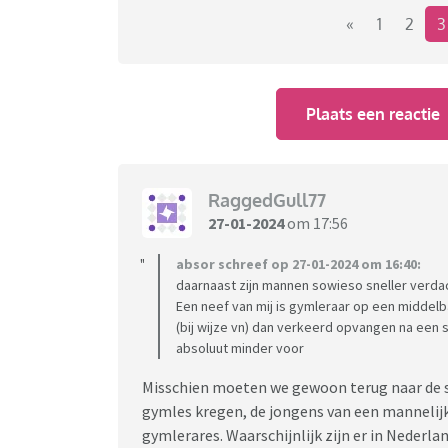
helemaal niet, maar het valt me wél op. We 
«
1
2
normaal te vinden en erom te kunnen lachen. 
echt niet kan of fout is. Het zou natuurlij
in het algemeen) dat prima vinden. Maar dat 
Plaats een reactie
of alle (betreffende of in het algemeen) mann
vrouw of vrouwen in het algemeen gezegd zou
mis? Als vrouwen op de barricade staan om 
zorgen, huishouden of whatever, bouwvakker
RaggedGull77
seksistische opmerkingen over vrouwen ge
27-01-2024
om 17:56
Wat klopt hier niet? Of is het eigenlijk zelfs
Hoe zien en ervaren jullie dat?
absor schreef op 27-01-2024 om 16:40:
daarnaast zijn mannen sowieso sneller verdac
Een neef van mij is gymleraar op een middelb
(bij wijze vn) dan verkeerd opvangen na een
absoluut minder voor
Misschien moeten we gewoon terug naar de s
gymles kregen, de jongens van een mannelijk
gymlerares. Waarschijnlijk zijn er in Nederl