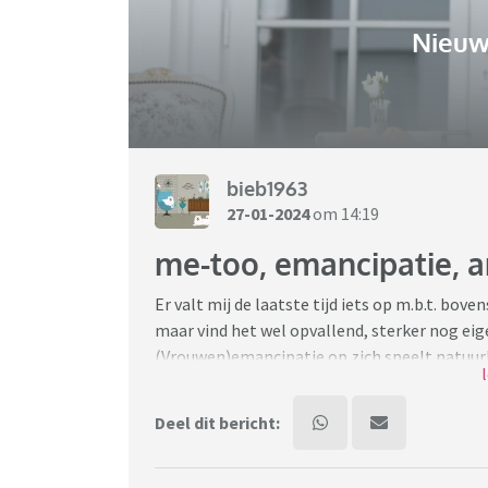
Nieuw
bieb1963
27-01-2024
om 14:19
me-too, emancipatie, a
Er valt mij de laatste tijd iets op m.b.t. bo
maar vind het wel opvallend, sterker nog eigen
(Vrouwen)emancipatie op zich speelt natuurlij
plichten, kansen. Duidelijk. Mee-too en anti-
duidelijk. Maar..... wat mij nou opvalt
m.bt
. to
Deel dit bericht:
mannen zeg, dan bedoel ik dat in het algemee
heel gewoon vinden om seksistische opmerki
dat ook zeer regelmatig in huidige tv progr