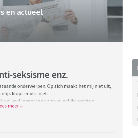
s en actueel
nti-seksisme enz.
venstaande onderwerpen. Op zich maakt het mij niet uit,
lijk klopt er iets niet.
k al veel langer in de zin van gelijke rechten,
seksisme is meer van de laatste tijd. Op zich ook
t die laatste 2 zaken, dat we (en als ik we of vrouwen of
n, betreft natuurlijk nooit iedereen) het nog steeds
ngen/grapjes te maken richting en over mannen. Zie
amma's. Nogmaals, mij (vrouw) interesseert me dat