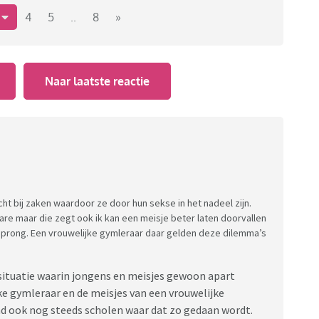
lijken dat nog gewoon te kunnen doen en we lijken dat
3
4
5
..
8
»
Horen daar verder ook niets over in de zin van dat dat
k best kunnen dat mannen (de betreffende man of mannen
weten we natuurlijk helemaal niet. En al helemaal niet
Naar laatste reactie
en dat vinden. Vaak denk ik: als dit over een (bekende)
 worden, dan was het wél foute boel. Wat gaat hier
aan te kondigen dat mannen ook net zoveel moeten
s niet meer mogen fluiten naar vrouwen, er geen
maakt mogen worden, waarom over mannen dan wel?
 niet hypocriet?
ht bij zaken waardoor ze door hun sekse in het nadeel zijn.
are maar die zegt ook ik kan een meisje beter laten doorvallen
 sprong. Een vrouwelijke gymleraar daar gelden deze dilemma’s
ituatie waarin jongens en meisjes gewoon apart
e gymleraar en de meisjes van een vrouwelijke
and ook nog steeds scholen waar dat zo gedaan wordt.