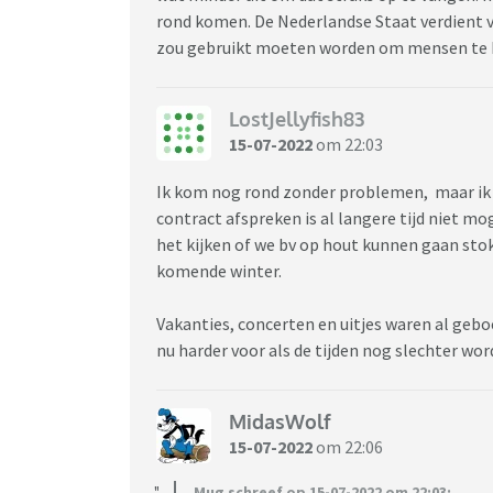
rond komen. De Nederlandse Staat verdient v
zou gebruikt moeten worden om mensen te 
LostJellyfish83
15-07-2022
om 22:03
Ik kom nog rond zonder problemen, maar ik h
contract afspreken is al langere tijd niet m
het kijken of we bv op hout kunnen gaan st
komende winter.
Vakanties, concerten en uitjes waren al geboe
nu harder voor als de tijden nog slechter wo
MidasWolf
15-07-2022
om 22:06
Mug schreef op 15-07-2022 om 22:03: