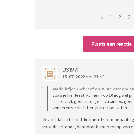
«
1
2
3
Plaats een reactie
Volgens nieuwe berekeningen van budgetinst
DS1971
momenteel met het rondkrijgen van de maan
15-07-2022
om 21:47
Nadat eerst de vaste lasten al flink duurde
Madeliefjees schreef op 15-07-2022 om 21:
bovenop.
zoals je hier leest, kunnen 7 op 10 nog wel 
al niet veel, geen auto, geen vakanties, geen
komen en straks letterlijk in de kou zitten.
Het instituut stelt dat het kabinet móét ing
oplossingen.’
Ik vind dat echt niet kunnen. Ik ben bepaald 
voor die ellende, daar draait mijn maag van 
Ik schrok hier wel van . 1 op de 3 huishoudens