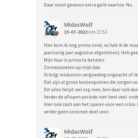
Het kabinet is nu aan zet , maar wat kunnen 
Daar moet gewoon extra geld naartoe. Nu.
MidasWolf
https://www.ad.nl/geld/nibud-luidt-alarmbe
15-07-2022
om 21:52
kabinet-moet-wat-doen~ac97ceb5/
Hier kom ik nog prima rond, nu heb ik de maz
jaar(vorig jaar augustus afgesloten). Heb ge
Mijn huur is prima te betalen.
Zonnepanelen op mijn dak.
Ik krijg reiskosten vergoeding ongeacht of ik
Dat zijn al grote kostenposten die zorgen voor
Dit alles helpt wel erg mee, ben daar ook da
Verder de aflopen periode niet heel veel on
Hier ook cash aan het sparen voor een crisis. 
verder geen concreet doel voor.
MidasWolf