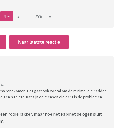
4
5
..
296
»
Naar laatste reactie
ituut Nibud worstelt een op de drie huishoudens
delijkse begroting.
r werden, komen daar nu de duurdere boodschappen
45:
prima rondkomen. Het gaat ook vooral om de minima, die hadden
 eigen huis etc. Dat zijn de mensen die echt in de problemen
rijpen. 'Drastische problemen vergen drastische
geen rooie rakker, maar hoe het kabinet de ogen sluit
om.
 en niet iedereen heeft een buffer om dit op te vangen .