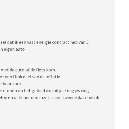
ze nog doen dan ?
l-een-op-de-drie-krijgt-huishoudboekje-niet-rond-
zel dat ik een vast energie contract heb van 5
en eigen auto.
 met de auto of de fiets kom.
 een flink deel van de inflatie.
nkbaar voor.
dernomen op het gebied van uitjes/ dagjes weg.
Hoe en of ik het dan inzet is een tweede daar heb ik