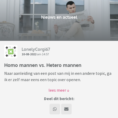
Nieuws en actueel
LonelyCorgi67
10-08-2022
om 14:57
Homo mannen vs. Hetero mannen
Naar aanleiding van een post van mij in een andere topic, ga
ik er zelf maar eens een topic over openen.
In de media krijgen we vaak te horen dat homo's
gediscrimineerd worden en het een stuk moeilijker hebben in
Deel dit bericht:
de maatschappij dan hetero mannen. Nu is het zonder meer
een feit dat er mensen in deze maatschappij wonen die, al
dan niet vanuit een godsdienstige overtuiging, afwijzend