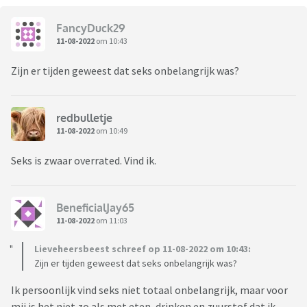
FancyDuck29
11-08-2022
om 10:43
Zijn er tijden geweest dat seks onbelangrijk was?
redbulletje
11-08-2022
om 10:49
Seks is zwaar overrated. Vind ik.
BeneficialJay65
11-08-2022
om 11:03
Lieveheersbeest schreef op 11-08-2022 om 10:43:
Zijn er tijden geweest dat seks onbelangrijk was?
Ik persoonlijk vind seks niet totaal onbelangrijk, maar voor
mij is het niet zo als met eten, drinken en zuurstof dat ik