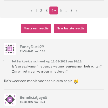
staan tegenover homosexualiteit. Het is helaas ook zonder
«
1
2
3
4
5
..
8
»
meer een feit dat er soms sprake is van geweld tegen
homosexuele mannen.
Maar hebben homo mannen het in deze maatschappij
Plaats een reactie
Naar laatste reactie
werkelijk zoveel moeilijker dan hetero mannen? Of valt dat
uiteindelijk wel mee? Of hebben homo's op bepaalde
gebieden dan weer voordelen ten opzichte van hetero
FancyDuck29
mannen?
11-08-2022
om 10:20
letterkoekje schreef op 11-08-2022 om 10:16:
Is 'aan sex komen' het enige wat mensen/mannen betrachten?
Zijn er niet meer waarden in het leven?
Da's weer een mooie voor een nieuw topic
BeneficialJay65
11-08-2022
om 10:24