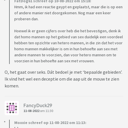
FatDog61 schreef op 10-08-2022 om 15:18:
Hmm, ik had een reactie geypt en geplaatst, maar die is op een
of andere manier niet doorgekomen. Nog maar een keer
proberen dan.
Hoewel ik er geen cijfers over heb die het bevestigen, denk ik
dat homo mannen op het gebied van sex duidelijk een voordeel
hebben ten opzichte van hetero mannen, in die zin dat het voor
homo mannen makkelijker is om in hun behoefte aan sex met
andere mannen te voorzien, dan voor hetero mannen om te
voorzien in hun behoefte aan sex met vrouwen.
O, het gaat over seks. Dát bedoel je met ‘bepaalde gebieden’.
Ik vind het wel een deceptie om die aap uit de mouw te zien
komen.
FancyDuck29
11-08-2022
om 11:30
Moxxie schreef op 11-08-2022 om 11:13: