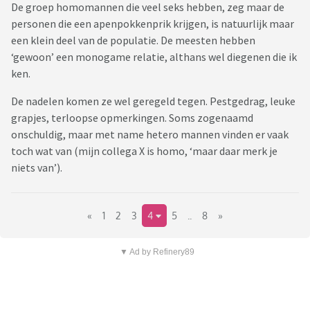
De groep homomannen die veel seks hebben, zeg maar de
personen die een apenpokkenprik krijgen, is natuurlijk maar
een klein deel van de populatie. De meesten hebben
‘gewoon’ een monogame relatie, althans wel diegenen die ik
ken.
De nadelen komen ze wel geregeld tegen. Pestgedrag, leuke
grapjes, terloopse opmerkingen. Soms zogenaamd
onschuldig, maar met name hetero mannen vinden er vaak
toch wat van (mijn collega X is homo, ‘maar daar merk je
niets van’).
«
1
2
3
4
5
..
8
»
▼ Ad by Refinery89