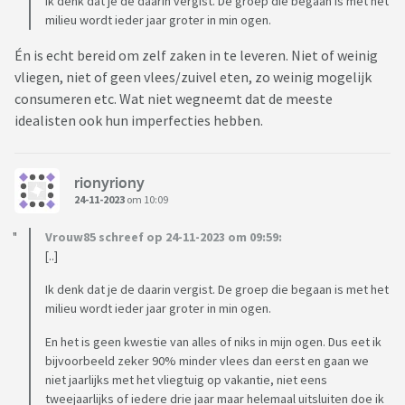
Ik denk dat je de daarin vergist. De groep die begaan is met het
milieu wordt ieder jaar groter in min ogen.
Én is echt bereid om zelf zaken in te leveren. Niet of weinig
vliegen, niet of geen vlees/zuivel eten, zo weinig mogelijk
consumeren etc. Wat niet wegneemt dat de meeste
idealisten ook hun imperfecties hebben.
rionyriony
24-11-2023
om 10:09
Vrouw85 schreef op 24-11-2023 om 09:59:
[..]
Ik denk dat je de daarin vergist. De groep die begaan is met het
milieu wordt ieder jaar groter in min ogen.
En het is geen kwestie van alles of niks in mijn ogen. Dus eet ik
bijvoorbeeld zeker 90% minder vlees dan eerst en gaan we
niet jaarlijks met het vliegtuig op vakantie, niet eens
tweejaarlijks of iedere drie jaar maar helemaal uitsluiten doe ik