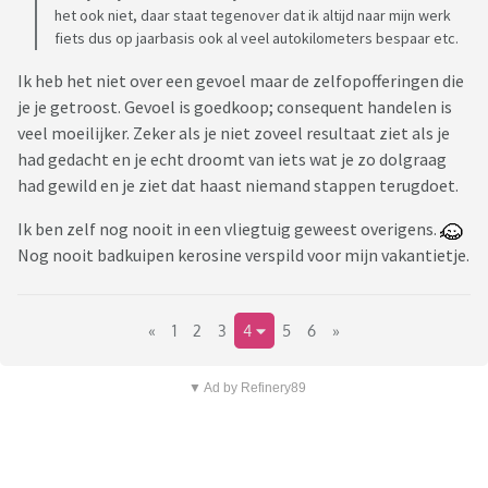
het ook niet, daar staat tegenover dat ik altijd naar mijn werk
fiets dus op jaarbasis ook al veel autokilometers bespaar etc.
Ik heb het niet over een gevoel maar de zelfopofferingen die
je je getroost. Gevoel is goedkoop; consequent handelen is
veel moeilijker. Zeker als je niet zoveel resultaat ziet als je
had gedacht en je echt droomt van iets wat je zo dolgraag
had gewild en je ziet dat haast niemand stappen terugdoet.
Ik ben zelf nog nooit in een vliegtuig geweest overigens.
Nog nooit badkuipen kerosine verspild voor mijn vakantietje.
«
1
2
3
4
5
6
»
▼ Ad by Refinery89