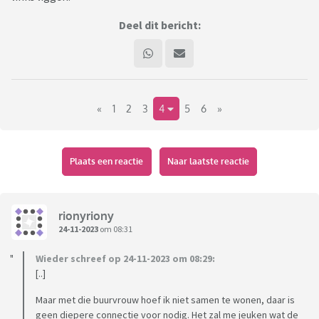
Deel dit bericht:
«
1
2
3
4
5
6
»
Plaats een reactie
Naar laatste reactie
rionyriony
24-11-2023
om 08:31
Wieder schreef op 24-11-2023 om 08:29:
[..]
Maar met die buurvrouw hoef ik niet samen te wonen, daar is
geen diepere connectie voor nodig. Het zal me jeuken wat de