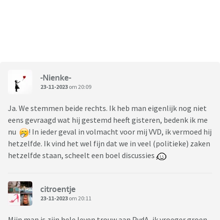
-Nienke-
23-11-2023
om 20:09
Ja. We stemmen beide rechts. Ik heb man eigenlijk nog niet
eens gevraagd wat hij gestemd heeft gisteren, bedenk ik me
nu
! In ieder geval in volmacht voor mij VVD, ik vermoed hij
hetzelfde. Ik vind het wel fijn dat we in veel (politieke) zaken
hetzelfde staan, scheelt een boel discussies
citroentje
23-11-2023
om 20:11
Mijn man is zijn hele leven trouw aan PvdA, ik vroeger groen