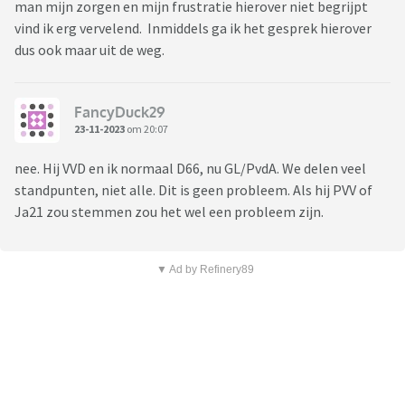
man mijn zorgen en mijn frustratie hierover niet begrijpt
vind ik erg vervelend. Inmiddels ga ik het gesprek hierover
dus ook maar uit de weg.
FancyDuck29
23-11-2023
om 20:07
nee. Hij VVD en ik normaal D66, nu GL/PvdA. We delen veel
standpunten, niet alle. Dit is geen probleem. Als hij PVV of
Ja21 zou stemmen zou het wel een probleem zijn.
▼ Ad by Refinery89