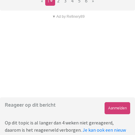
«
1
2
3
4
5
6
»
▼ Ad by Refinery89
Reageer op dit bericht
Aanmelden
Op dit topic is al langer dan 4 weken niet gereageerd,
daarom is het reageerveld verborgen.
Je kan ook een nieuw