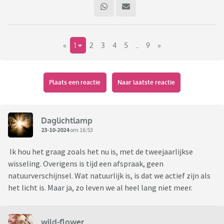
«
1
2
3
4
5
..
9
»
Plaats een reactie
Naar laatste reactie
Daglichtlamp
23-10-2024
om 16:53
Ik hou het graag zoals het nu is, met de tweejaarlijkse
wisseling. Overigens is tijd een afspraak, geen
natuurverschijnsel. Wat natuurlijk is, is dat we actief zijn als
het licht is. Maar ja, zo leven we al heel lang niet meer.
wild-flower