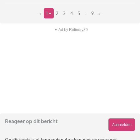
«
1
2
3
4
5
..
9
»
▼ Ad by Refinery89
Reageer op dit bericht
Aanmelden
Op dit topic is al langer dan 4 weken niet gereageerd,