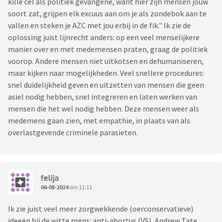
kille cel als politiek gevangene, want hier zijn mensen jouw
soort zat, grijpen elk excuus aan om je als zondebok aan te
vallen en steken je AZC met jou erbij in de fik." Ik zie de
oplossing juist lijnrecht anders: op een veel menselijkere
manier over en met medemensen praten, graag de politiek
voorop. Andere mensen niet uitkotsen en dehumaniseren,
maar kijken naar mogelijkheden. Veel snellere procedures:
snel duidelijkheid geven en uitzetten van mensen die geen
asiel nodig hebben, snel integreren en laten werken van
mensen die het wel nodig hebben. Deze mensen weer als
medemens gaan zien, met empathie, in plaats van als
overlastgevende criminele parasieten.
felija
06-08-2024
om 11:11
Ik zie juist veel meer zorgwekkende (oerconservatieve)
ideeën bij de witte mens: anti-abortus (VS), Andrew Tate,