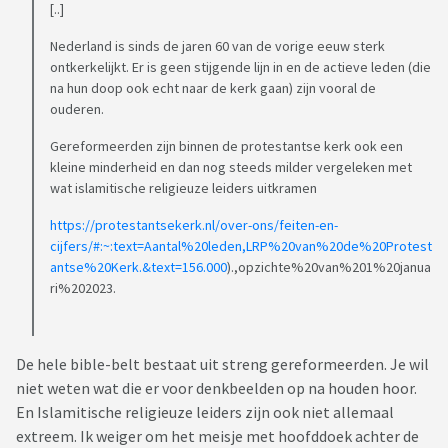
[..]
Nederland is sinds de jaren 60 van de vorige eeuw sterk
ontkerkelijkt. Er is geen stijgende lijn in en de actieve leden (die
na hun doop ook echt naar de kerk gaan) zijn vooral de
ouderen.
Gereformeerden zijn binnen de protestantse kerk ook een
kleine minderheid en dan nog steeds milder vergeleken met
wat islamitische religieuze leiders uitkramen
https://protestantsekerk.nl/over-ons/feiten-en-
cijfers/#:~:text=Aantal%20leden,LRP%20van%20de%20Protest
antse%20Kerk.&text=156.000
).,opzichte%20van%201%20janua
ri%202023.
De hele bible-belt bestaat uit streng gereformeerden. Je wil
niet weten wat die er voor denkbeelden op na houden hoor.
En Islamitische religieuze leiders zijn ook niet allemaal
extreem. Ik weiger om het meisje met hoofddoek achter de