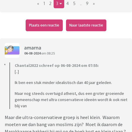
«
1
2
3
4
5
..
9
»
Plaats een reactie
Naar laatste reactie
amarna
06-08-2024
om 08:25
Chantal2022 schreef op 06-08-2024 om 07:55:
[..]
Ik ben een stuk minder idealistisch dan 40 jaar geleden.
Maar nog steeds overtuigd atheist, dus een groter groeiende
gemeenschap met ultra conservatieve ideeën wordt ik ook niet
blij van
Maar die ultra-conservatieve groep is heel klein. Waarom
moeten we dan bang van moslims zijn? Moet ik daarom de
Marokkaanse bakkerij bij mij op de hoek kort en klein slaan ?