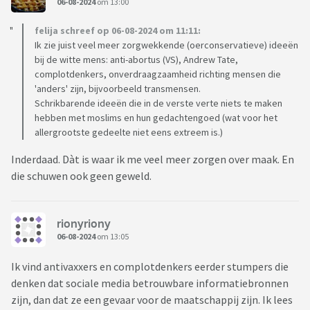
06-08-2024
om 13:00
felija schreef op 06-08-2024 om 11:11:
Ik zie juist veel meer zorgwekkende (oerconservatieve) ideeën
bij de witte mens: anti-abortus (VS), Andrew Tate,
complotdenkers, onverdraagzaamheid richting mensen die
'anders' zijn, bijvoorbeeld transmensen.
Schrikbarende ideeën die in de verste verte niets te maken
hebben met moslims en hun gedachtengoed (wat voor het
allergrootste gedeelte niet eens extreem is.)
Inderdaad. Dàt is waar ik me veel meer zorgen over maak. En
die schuwen ook geen geweld.
rionyriony
06-08-2024
om 13:05
Ik vind antivaxxers en complotdenkers eerder stumpers die
denken dat sociale media betrouwbare informatiebronnen
zijn, dan dat ze een gevaar voor de maatschappij zijn. Ik lees