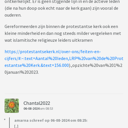
ontkerkelijkt. Er is geen stijgende lijn in en de actieve leden
(die na hun doop ook echt naar de kerk gaan) zijn vooral de
ouderen.
Gereformeerden zijn binnen de protestantse kerk ook een
kleine minderheid en dan nog steeds milder vergeleken met
wat islamitische religieuze leiders uitkramen
https://protestantsekerk.nl/over-ons/feiten-en-
cijfers/#:~:text=Aantal%20leden,LRP%20van%20de%20Prot
estantse%20Kerk.&text=156.000
).,opzichte%20van%201%2
0januari%202023.
Chantal2022
06-08-2024
om 08:53
amarna schreef op 06-08-2024 om 08:25:
[..]