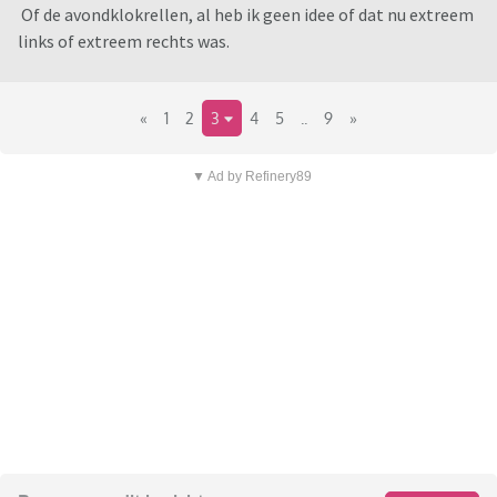
Of de avondklokrellen, al heb ik geen idee of dat nu extreem
links of extreem rechts was.
«
1
2
3
4
5
..
9
»
▼ Ad by Refinery89