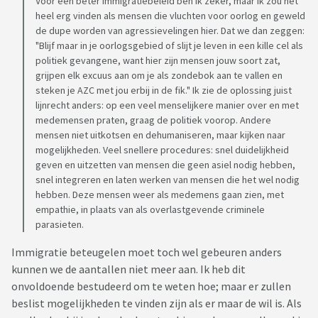
Voor een beter immigratiebeleid ben ik zeker, maar ik zou het
heel erg vinden als mensen die vluchten voor oorlog en geweld
de dupe worden van agressievelingen hier. Dat we dan zeggen:
"Blijf maar in je oorlogsgebied of slijt je leven in een kille cel als
politiek gevangene, want hier zijn mensen jouw soort zat,
grijpen elk excuus aan om je als zondebok aan te vallen en
steken je AZC met jou erbij in de fik." Ik zie de oplossing juist
lijnrecht anders: op een veel menselijkere manier over en met
medemensen praten, graag de politiek voorop. Andere
mensen niet uitkotsen en dehumaniseren, maar kijken naar
mogelijkheden. Veel snellere procedures: snel duidelijkheid
geven en uitzetten van mensen die geen asiel nodig hebben,
snel integreren en laten werken van mensen die het wel nodig
hebben. Deze mensen weer als medemens gaan zien, met
empathie, in plaats van als overlastgevende criminele
parasieten.
Immigratie beteugelen moet toch wel gebeuren anders
kunnen we de aantallen niet meer aan. Ik heb dit
onvoldoende bestudeerd om te weten hoe; maar er zullen
beslist mogelijkheden te vinden zijn als er maar de wil is. Als