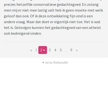
precies hetzelfde conservatieve gedachtegoed. En zolang
men mij er niet mee lastig valt heb ik geen moeite met welk
geloof dan ook. Of ik deze ontwikkeling fijn vind is een
andere vraag. Maar dat doet er eigenlijk niet toe. Het is wat
het is. Gelovigen kunnen het gedachtegoed van een atheïst
ook bedreigend vinden.
«
1
2
3
4
5
..
9
»
▼ Ad by Refinery89