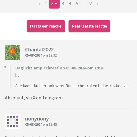
«
1
2
3
4
5
..
9
»
Plaats een reactie
Naar laatste reactie
Chantal2022
05-08-2024
om 19:32
Daglichtlamp schreef op 05-08-2024 om 19:20:
[..]
Alle kans dat hier ook weer Russische trollen bij betrokken zijn.
Absoluut, via X en Telegram
rionyriony
05-08-2024
om 19:45