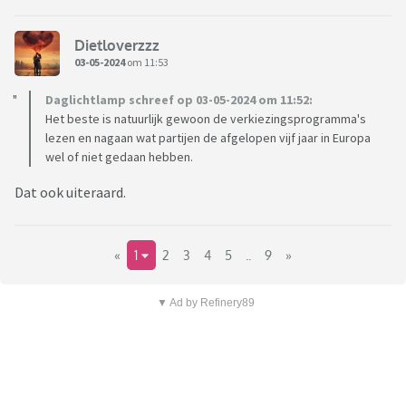
Dietloverzzz
03-05-2024
om 11:53
Daglichtlamp schreef op 03-05-2024 om 11:52:
Het beste is natuurlijk gewoon de verkiezingsprogramma's
lezen en nagaan wat partijen de afgelopen vijf jaar in Europa
wel of niet gedaan hebben.
Dat ook uiteraard.
«
1
2
3
4
5
..
9
»
▼ Ad by Refinery89