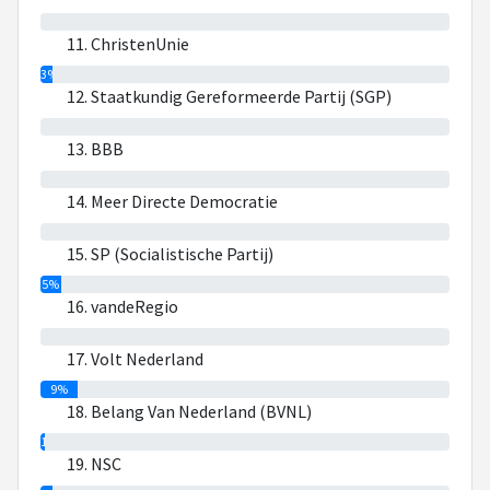
0%
11. ChristenUnie
3%
12. Staatkundig Gereformeerde Partij (SGP)
0%
13. BBB
0%
14. Meer Directe Democratie
0%
15. SP (Socialistische Partij)
5%
16. vandeRegio
0%
17. Volt Nederland
9%
18. Belang Van Nederland (BVNL)
1%
19. NSC