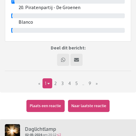
3%
20. Piratenpartij - De Groenen
1%
Blanco
1%
Deel dit bericht:
«
1
2
3
4
5
..
9
»
Plaats een reactie
Naar laatste reactie
Daglichtlamp
02-05-2024
om 20:12