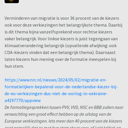
Verminderen van migratie is voor 36 procent van de kiezers
ook voor deze verkiezingen het belangrijkste thema. Daarbij
is dit thema bijna vanzelfsprekend voor rechtse kiezers
vaker belangrijk. Voor linkse kiezers is juist tegengaan van
klimaatverandering belangrijk (opvallende afwijking: ook
CDA-kiezers vinden dat een belangrijk thema). Daarnaast
laten kiezers hun mening over de formatie meespelen bij
hun stem.
https://www.nrc.nl/nieuws/2024/05/02/migratie-en-
formatielijken-bepalend-voor-de-nederlandse-kiezer-bij-
de-eu-verkiezingen-dus-niet-de-oorlog-in-oekraine-
a4197770/appview
De formatiegesprekken tussen PVV, VVD, NSC en BBB zullen naar
verwachting een groot effect hebben op de uitslag van de
Europese verkiezingen. Iets meer dan 40 procent van de kiezers
zegt namelijk dat ze met hun stem steun voor, of juist kritiek op,