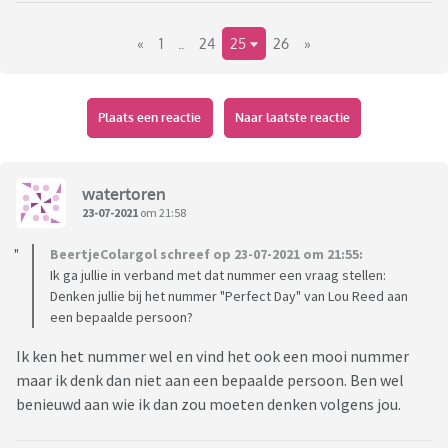
in Nederland en dat deze aanslag in het licht van de vrije
«
1
..
24
25
26
»
journalistiek een belangrijke gebeurtenis is, maar deze
‘populariteit’ (bij gebrek aan een beter woord) verrast mij.
Is het de daad die half Nederland op de been brengt of is het
Plaats een reactie
Naar laatste reactie
de persoon?
Ik ben benieuwd wat anderen hiervan vinden en of je zelf in
de rij bij Carré zou gaan staan/staat.
watertoren
23-07-2021
om 21:58
BeertjeColargol schreef op 23-07-2021 om 21:55:
Ik ga jullie in verband met dat nummer een vraag stellen:
Denken jullie bij het nummer "Perfect Day" van Lou Reed aan
een bepaalde persoon?
Ik ken het nummer wel en vind het ook een mooi nummer
maar ik denk dan niet aan een bepaalde persoon. Ben wel
benieuwd aan wie ik dan zou moeten denken volgens jou.