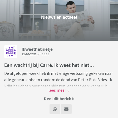
Nieuws en actueel
Ikweethetnietje
21-07-2021
om 15:15
Een wachtrij bij Carré. Ik weet het niet…
De afgelopen week heb ik met enige verbazing gekeken naar
alle gebeurtenissen rondom de dood van Peter R. de Vries. Ik
krijg berichten over herdenkingen, er staat een wachtrij bij
Carré en ik snap eigenlijk niet zo goed waarom.
Nu moet ik eerlijk bekennen dat ik geen grote tv-kijker ben
Deel dit bericht:
en bij het zien van Peter R. de Vries was mijn eerste reactie
altijd zappen. Misschien dat ik het hierdoor ook niet snap.
Ik erken dat hij belangrijk was voor de (misdaad)journalistiek