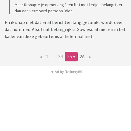
Maar ik snapte je opmerking "een lijst met liedjes belangrijker
dan een vermoord persoon "niet.
En ik snap niet dat er al berichten lang gezanikt wordt over
dat nummer. Alsof dat belangrijk is. Sowieso al niet en in het
kader van deze gebeurtenis al helemaal niet.
«
1
..
24
25
26
»
▼ Ad by Refinery89