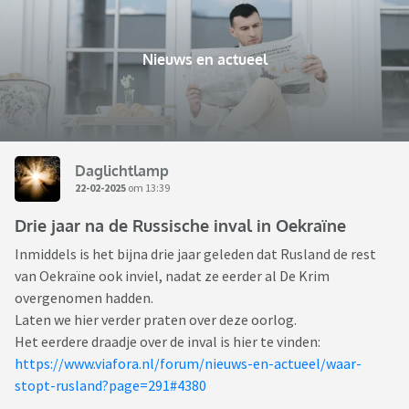
Nieuws en actueel
Daglichtlamp
22-02-2025
om 13:39
Drie jaar na de Russische inval in Oekraïne
Inmiddels is het bijna drie jaar geleden dat Rusland de rest
van Oekraïne ook inviel, nadat ze eerder al De Krim
overgenomen hadden.
Laten we hier verder praten over deze oorlog.
Het eerdere draadje over de inval is hier te vinden:
https://www.viafora.nl/forum/nieuws-en-actueel/waar-
stopt-rusland?page=291#4380