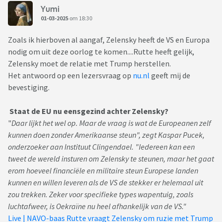
Yumi
01-03-2025
om 18:30
Zoals ik hierboven al aangaf, Zelensky heeft de VS en Europa
nodig om uit deze oorlog te komen....Rutte heeft gelijk,
Zelensky moet de relatie met Trump herstellen.
Het antwoord op een lezersvraag op
nu.nl
geeft mij de
bevestiging.
Staat de EU nu eensgezind achter Zelensky?
"
Daar lijkt het wel op. Maar de vraag is wat de Europeanen zelf
kunnen doen zonder Amerikaanse steun", zegt Kaspar Pucek,
onderzoeker aan Instituut Clingendael. "Iedereen kan een
tweet de wereld insturen om Zelensky te steunen, maar het gaat
erom hoeveel financiële en militaire steun Europese landen
kunnen en willen leveren als de VS de stekker er helemaal uit
zou trekken. Zeker voor specifieke types wapentuig, zoals
luchtafweer, is Oekraïne nu heel afhankelijk van de VS."
Live | NAVO-baas Rutte vraagt Zelensky om ruzie met Trump