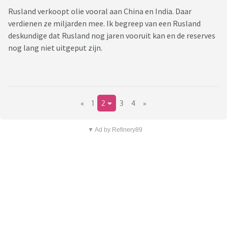
Rusland verkoopt olie vooral aan China en India. Daar
verdienen ze miljarden mee. Ik begreep van een Rusland
deskundige dat Rusland nog jaren vooruit kan en de reserves
nog lang niet uitgeput zijn.
«
1
2
3
4
»
▼ Ad by Refinery89