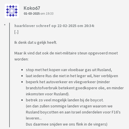
Koko67
01-03-2025
om 19:33
haarklover schreef op 22-02-2025 om 20:34:
[..]
Ik denk dat u gelijk heeft.
Maar ik vind dat ook de niet-militaire steun opgevoerd moet
worden:
stop met het kopen van vloeibaar gas uit Rusland,
laat iedere Rus die niet in het leger wil, hier verblijven
beperk het autoverkeer en vliegverkeer (minder
brandstofverbruik betekent goedkopere olie, en minder
inkomsten voor Rusland).
betrek zo veel mogelijk landen bij de boycot.
(en dan zullen sommige landen vragen waarom we
Rusland boycotten en aan Israel onderdelen voor F16's
leveren...
Dus daarmee snijden we ons flink in de vingers)