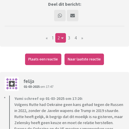
Deel dit bericht:
«
1
2
3
4
»
Plaats een reactie
Naar laatste reactie
felija
01-03-2025
om 17:47
Yumi schreef op 01-03-2025 om 17:20:
Volgens Rutte had Oekraïne geen kans gehad tegen de Russen
in 2022, zonder de Javelin wapens die Trump in 2019 stuurde.
Rutte heeft gelijk, ik begrijp dat dit moeilijk is na gisteren, maar
Zelensky heeft geen keuze en moet de relatie herstellen.
Europa de Oekraïne en de VS moeten samenwerken voor