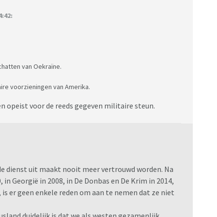
:42:
hatten van Oekraïne.
itaire voorzieningen van Amerika.
opeist voor de reeds gegeven militaire steun.
 de dienst uit maakt nooit meer vertrouwd worden. Na
, in Georgië in 2008, in De Donbas en De Krim in 2014,
, is er geen enkele reden om aan te nemen dat ze niet
sland duidelijk is dat we als westen gezamenlijk