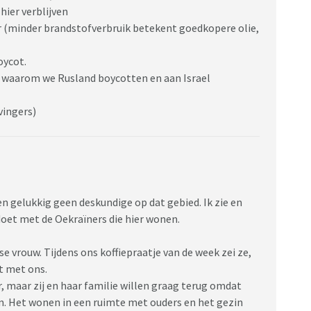
 hier verblijven
r (minder brandstofverbruik betekent goedkopere olie,
oycot.
 waarom we Rusland boycotten en aan Israel
vingers)
ben gelukkig geen deskundige op dat gebied. Ik zie en
oet met de Oekraïners die hier wonen.
 vrouw. Tijdens ons koffiepraatje van de week zei ze,
et met ons.
or, maar zij en haar familie willen graag terug omdat
en. Het wonen in een ruimte met ouders en het gezin