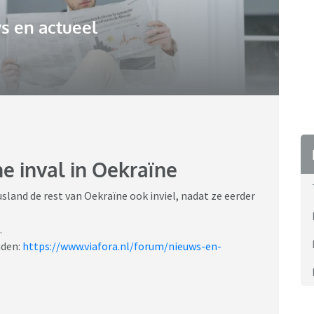
s en actueel
he inval in Oekraïne
usland de rest van Oekraïne ook inviel, nadat ze eerder
.
nden:
https://www.viafora.nl/forum/nieuws-en-