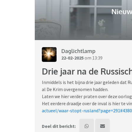
Nieuw
Daglichtlamp
22-02-2025
om 13:39
Drie jaar na de Russisc
Inmiddels is het bijna drie jaar geleden dat R
al De Krim overgenomen hadden.
Laten we hier verder praten over deze oorlog
Het eerdere draadje over de inval is hier te vi
actueel/waar-stopt-rusland?page=291#4380
Deel dit bericht: