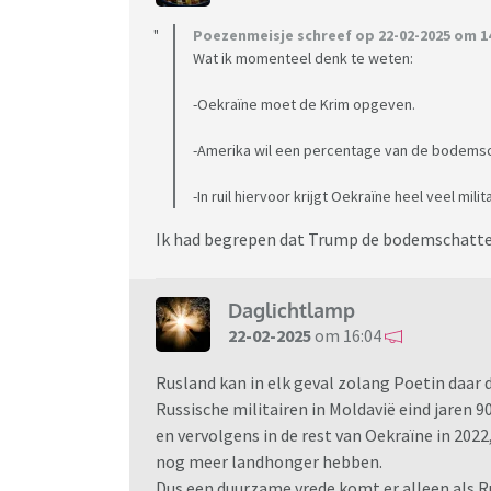
Poezenmeisje schreef op 22-02-2025 om 14
Wat ik momenteel denk te weten:
-Oekraïne moet de Krim opgeven.
-Amerika wil een percentage van de bodemsc
-In ruil hiervoor krijgt Oekraïne heel veel mil
Ik had begrepen dat Trump de bodemschatten 
Daglichtlamp
22-02-2025
om 16:04
Rusland kan in elk geval zolang Poetin daar
Russische militairen in Moldavië eind jaren 90
en vervolgens in de rest van Oekraïne in 2022
nog meer landhonger hebben.
Dus een duurzame vrede komt er alleen als Ru