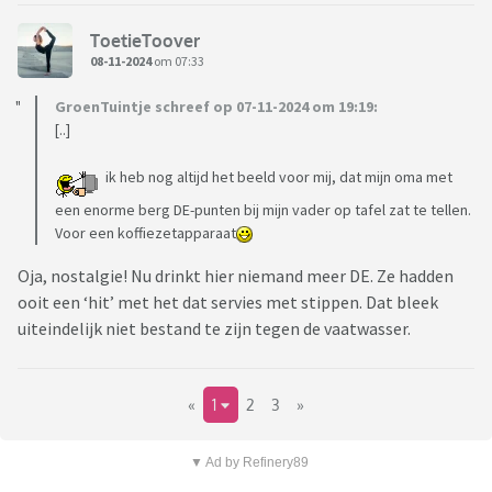
ToetieToover
08-11-2024
om 07:33
GroenTuintje schreef op 07-11-2024 om 19:19:
[..]
ik heb nog altijd het beeld voor mij, dat mijn oma met
een enorme berg DE-punten bij mijn vader op tafel zat te tellen.
Voor een koffiezetapparaat
Oja, nostalgie! Nu drinkt hier niemand meer DE. Ze hadden
ooit een ‘hit’ met het dat servies met stippen. Dat bleek
uiteindelijk niet bestand te zijn tegen de vaatwasser.
«
1
2
3
»
▼ Ad by Refinery89