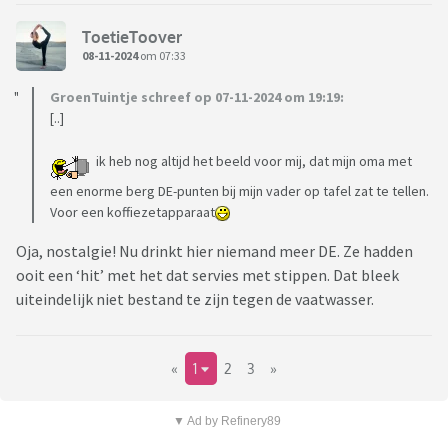
ToetieToover
08-11-2024
om 07:33
GroenTuintje schreef op 07-11-2024 om 19:19:
[..]
ik heb nog altijd het beeld voor mij, dat mijn oma met
een enorme berg DE-punten bij mijn vader op tafel zat te tellen.
Voor een koffiezetapparaat
Oja, nostalgie! Nu drinkt hier niemand meer DE. Ze hadden
ooit een ‘hit’ met het dat servies met stippen. Dat bleek
uiteindelijk niet bestand te zijn tegen de vaatwasser.
«
1
2
3
»
▼ Ad by Refinery89