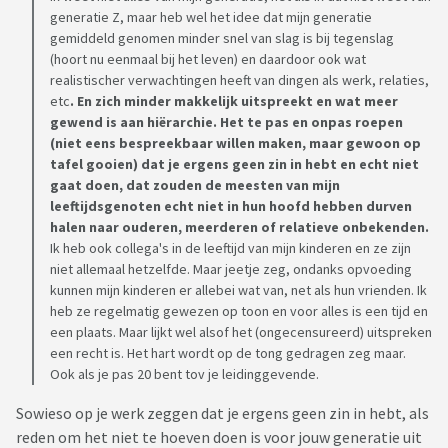
generatie Z, maar heb wel het idee dat mijn generatie
gemiddeld genomen minder snel van slag is bij tegenslag
(hoort nu eenmaal bij het leven) en daardoor ook wat
realistischer verwachtingen heeft van dingen als werk, relaties,
etc
. En zich minder makkelijk uitspreekt en wat meer
gewend is aan hiërarchie. Het te pas en onpas roepen
(niet eens bespreekbaar willen maken, maar gewoon op
tafel gooien) dat je ergens geen zin in hebt en echt niet
gaat doen, dat zouden de meesten van mijn
leeftijdsgenoten echt niet in hun hoofd hebben durven
halen naar ouderen, meerderen of relatieve onbekenden.
Ik heb ook collega's in de leeftijd van mijn kinderen en ze zijn
niet allemaal hetzelfde. Maar jeetje zeg, ondanks opvoeding
kunnen mijn kinderen er allebei wat van, net als hun vrienden. Ik
heb ze regelmatig gewezen op toon en voor alles is een tijd en
een plaats. Maar lijkt wel alsof het (ongecensureerd) uitspreken
een recht is. Het hart wordt op de tong gedragen zeg maar.
Ook als je pas 20 bent tov je leidinggevende.
Sowieso op je werk zeggen dat je ergens geen zin in hebt, als
reden om het niet te hoeven doen is voor jouw generatie uit