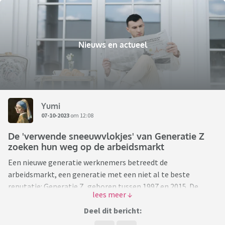
Nieuws en actueel
Yumi
07-10-2023
om 12:08
De 'verwende sneeuwvlokjes' van Generatie Z
zoeken hun weg op de arbeidsmarkt
Een nieuwe generatie werknemers betreedt de
arbeidsmarkt, een generatie met een niet al te beste
reputatie: Generatie Z, geboren tussen 1997 en 2015. De
jongeren zouden verwend zijn en weinig weerbaar. Met
spottende bijnamen als 'sneeuwvlokjes' en
Deel dit bericht:
'rubbertegelkinderen', grootgebracht door 'curlingouders'