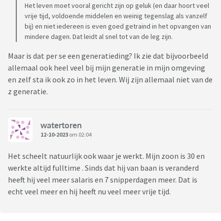
Partners, ontstaan conflicten wanneer iedereen teveel
Het leven moet vooral gericht zijn op geluk (en daar hoort veel
vrije tijd, voldoende middelen en weinig tegenslag als vanzelf
vanuit het eigen generatieperspectief naar de wereld kijkt.
bij) en niet iedereen is even goed getraind in het opvangen van
"Terwijl je juist in dialoog met je medewerkers moet gaan
mindere dagen. Dat leidt al snel tot van de leg zijn.
om tot een succesvolle samenwerking te komen. Elke
generatie heeft met de andere leren werken. Een generatie
Maar is dat per se een generatieding? Ik zie dat bijvoorbeeld
overslaan gaat moeilijk", zegt De Regt, die werkgevers en
allemaal ook heel veel bij mijn generatie in mijn omgeving
arbeidsbemiddelaars trainingen en cursussen aanbiedt om
en zelf sta ik ook zo in het leven. Wij zijn allemaal niet van de
verschillende generaties nader tot elkaar te brengen.
z generatie.
Uit onderzoek van TNO, vorig jaar, blijkt dat 21 procent van
jonge werknemers tussen 18 en 27 jaar zich meerdere malen
watertoren
per maand emotioneel uitgeput voelt door werk. Maar
12-10-2023
om 02:04
Generatie Z-expert Hajar Yagkoubi (23) schrikt daar niet van.
Ze vindt dat andere generaties een voorbeeld kunnen nemen
Het scheelt natuurlijk ook waar je werkt. Mijn zoon is 30 en
aan de openheid van haar generatie. "Ik zie het niet als
werkte altijd fulltime . Sinds dat hij van baan is veranderd
zwakte, maar als een soort dapperheid. Dat je eigenlijk durft
heeft hij veel meer salaris en 7 snipperdagen meer. Dat is
te laten zien dat je ergens mee zit of dat het niet zo lekker
echt veel meer en hij heeft nu veel meer vrije tijd.
gaat."