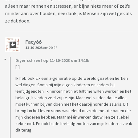
omgaan met teleurstellingen.
alleen maar rennen en stressen, er bijna niets meer of zelfs
minder aan over houden, nee dank je. Mensen zijn wel gek als
De twintigers van Generatie Z zien niet vaak wat in fulltime
ze dat doen.
werken. Het leven naast werken is minstens zo belangrijk, zo
niet belangrijker. In de huidige krappe arbeidsmarkt kunnen
ze dan ook eisen stellen. 'Gen Z' heeft een bevoorrechte
Facy66
positie ten opzichte van voorganger Generatie Y - de
11-10-2023
om 20:22
millennials - die de arbeidsmarkt betrad in een periode van
Diyer schreef op 11-10-2023 om 14:15:
hoge werkloosheid.
[..]
Werkgevers vinden de ogenschijnlijk onrealistische eisen van
Ik heb ook 2 x een z-generatie op de wereld gezet en herken
de twintigers lastig. Volgens een enquête van American
wel dingen. Soms bij mijn eigen kinderen en anders bij
leeftijdgenoten. Ik herken het niet fulltime willen werken en het
Survey beschouwt 74 procent van de Amerikaanse managers
belangrijk vinden veel vrij te zijn. Maar wel vinden dat je alles
Generatie Z als ongemotiveerd, snel afgeleid en te gevoelig
moet kunnen blijven doen met het daarbij horende salaris. Dit
voor kritiek. Ze vinden dat de generatie maar moeilijk ergens
brengt in het leven soms wisselend onvrede met de banen die
de schouders onder zet.
mijn kinderen hebben. Maar méér werken dat willen ze allebei
zeker niet. En ook bij de leeftijdgenoten van mijn kinderen zie ik
'Dapperheid'
dit terug.
Volgens Timo de Regt, directeur van uitzendbureau STAN