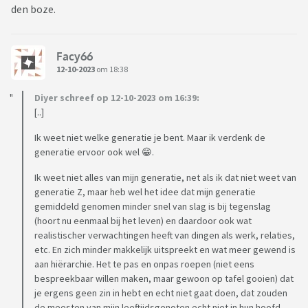
den boze.
Facy66
12-10-2023
om 18:38
Diyer schreef op 12-10-2023 om 16:39:
[..]
Ik weet niet welke generatie je bent. Maar ik verdenk de
generatie ervoor ook wel 😁.
Ik weet niet alles van mijn generatie, net als ik dat niet weet van
generatie Z, maar heb wel het idee dat mijn generatie
gemiddeld genomen minder snel van slag is bij tegenslag
(hoort nu eenmaal bij het leven) en daardoor ook wat
realistischer verwachtingen heeft van dingen als werk, relaties,
etc. En zich minder makkelijk uitspreekt en wat meer gewend is
aan hiërarchie. Het te pas en onpas roepen (niet eens
bespreekbaar willen maken, maar gewoon op tafel gooien) dat
je ergens geen zin in hebt en echt niet gaat doen, dat zouden
de meesten van mijn leeftijdsgenoten echt niet in hun hoofd