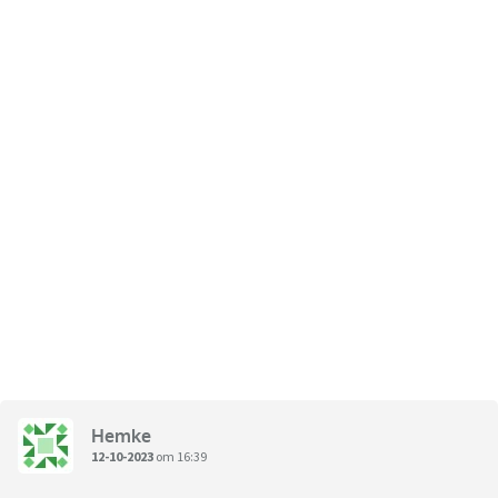
Volgens TNO, blijkt dat 21 procent van jonge werknemers
tussen 18 en 27 jaar zich meerdere malen per maand
emotioneel uitgeput voelt door werk.
De 'verwende sneeuwvlokjes' van Generatie Z zoeken hun
weg op de arbeidsmarkt (nos.nl)
Hemke
12-10-2023
om 16:39