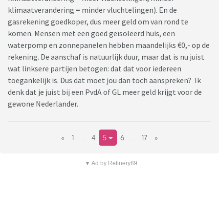
klimaatverandering = minder vluchtelingen). En de
gasrekening goedkoper, dus meer geld om van rond te
komen. Mensen met een goed geïsoleerd huis, een
waterpomp en zonnepanelen hebben maandelijks €0,- op de
rekening. De aanschaf is natuurlijk duur, maar dat is nu juist
wat linksere partijen betogen: dat dat voor iedereen
toegankelijk is. Dus dat moet jou dan toch aanspreken? Ik
denk dat je juist bij een PvdA of GL meer geld krijgt voor de
gewone Nederlander.
«
1
..
4
5
6
..
17
»
▼ Ad by Refinery89