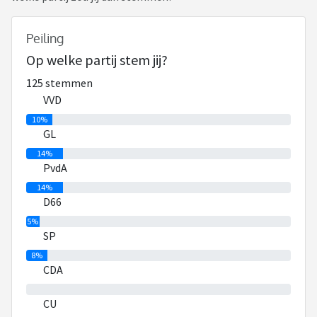
Peiling
Op welke partij stem jij?
125 stemmen
VVD
10%
GL
14%
PvdA
14%
D66
5%
SP
8%
CDA
0%
CU