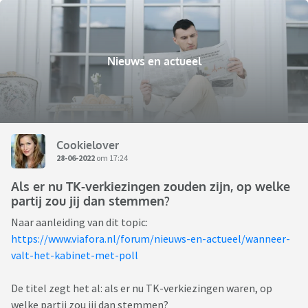
Nieuws en actueel
Cookielover
28-06-2022
om 17:24
Als er nu TK-verkiezingen zouden zijn, op welke
partij zou jij dan stemmen?
Naar aanleiding van dit topic:
https://www.viafora.nl/forum/nieuws-en-actueel/wanneer-
valt-het-kabinet-met-poll
De titel zegt het al: als er nu TK-verkiezingen waren, op
welke partij zou jij dan stemmen?