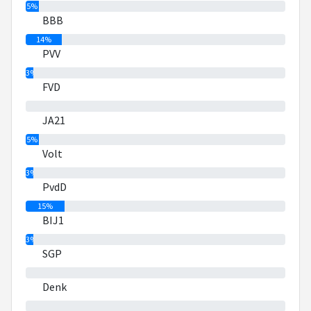
5%
BBB
14%
PVV
3%
FVD
0%
JA21
5%
Volt
3%
PvdD
15%
BIJ1
3%
SGP
0%
Denk
0%