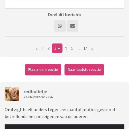
Deel dit bericht:
«
1
2
3
4
5
..
17
»
Plaats een reactie
Naar laatste reactie
redbulletje
28-06-2022
om 22:47
Omtzigt heeft anders tegen een aantal moties gestemd
betreffende het onteigenen van de boeren.