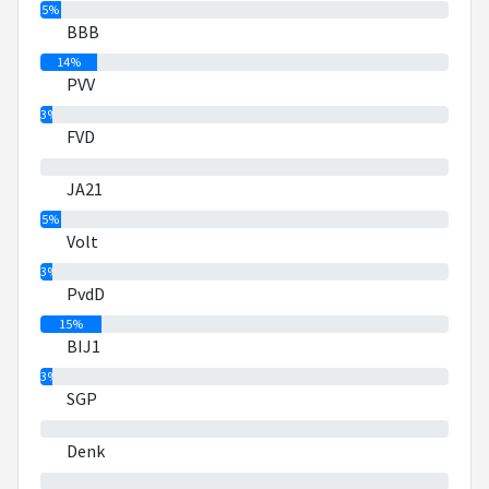
5%
BBB
14%
PVV
3%
FVD
0%
JA21
5%
Volt
3%
PvdD
15%
BIJ1
3%
SGP
0%
Denk
0%