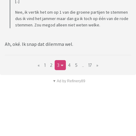
[..]
Nee, ik vertik het om op 1 van die groene partijen te stemmen
dus ik vind het jammer maar dan ga ik toch op één van de rode
stemmen. Zou megod alleen niet weten welke.
Ah, oké. Ik snap dat dilemma wel.
«
1
2
3
4
5
..
17
»
▼ Ad by Refinery89