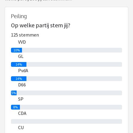
Peiling
Op welke partij stem jij?
125 stemmen
VVD
10%
GL
14%
PvdA
14%
D66
5%
SP
8%
CDA
0%
CU