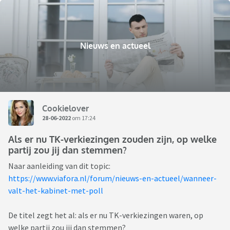
Nieuws en actueel
Cookielover
28-06-2022
om 17:24
Als er nu TK-verkiezingen zouden zijn, op welke
partij zou jij dan stemmen?
Naar aanleiding van dit topic:
https://www.viafora.nl/forum/nieuws-en-actueel/wanneer-
valt-het-kabinet-met-poll
De titel zegt het al: als er nu TK-verkiezingen waren, op
welke partij zou jij dan stemmen?