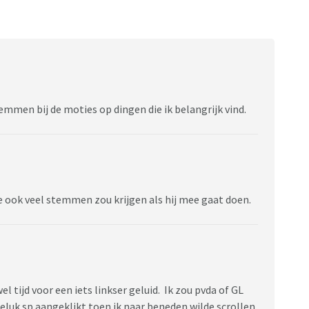
stemmen bij de moties op dingen die ik belangrijk vind.
e ook veel stemmen zou krijgen als hij mee gaat doen.
wel tijd voor een iets linkser geluid. Ik zou pvda of GL
geluk sp aangeklikt toen ik naar beneden wilde scrollen