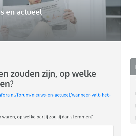
s en actueel
en zouden zijn, op welke
men?
afora.nl/forum/nieuws-en-actueel/wanneer-valt-het-
en waren, op welke partij zou jij dan stemmen?