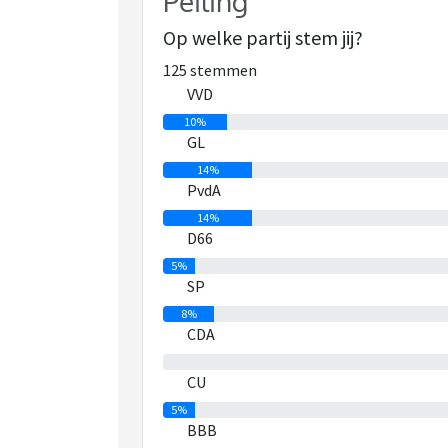
Peiling
Op welke partij stem jij?
125 stemmen
VVD
10%
GL
14%
PvdA
14%
D66
5%
SP
8%
CDA
0%
CU
5%
BBB