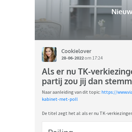
Nieuw
Cookielover
28-06-2022
om 17:24
Als er nu TK-verkiezing
partij zou jij dan stem
Naar aanleiding van dit topic:
https://www.vi
kabinet-met-poll
De titel zegt het al: als er nu TK-verkiezing