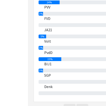
14%
PVV
3%
FVD
0%
JA21
5%
Volt
3%
PvdD
15%
BIJ1
3%
SGP
0%
Denk
0%