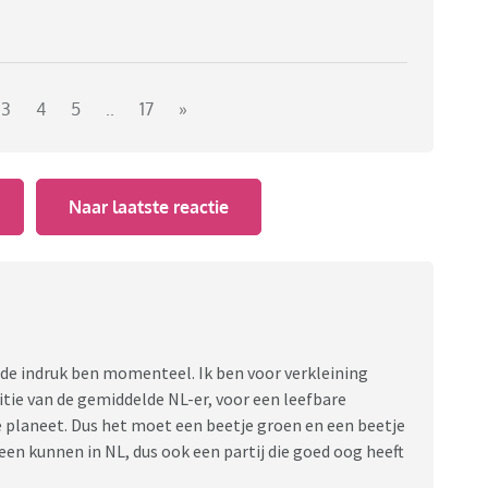
3
4
5
..
17
»
Naar laatste reactie
 de indruk ben momenteel. Ik ben voor verkleining
itie van de gemiddelde NL-er, voor een leefbare
e planeet. Dus het moet een beetje groen en een beetje
leen kunnen in NL, dus ook een partij die goed oog heeft