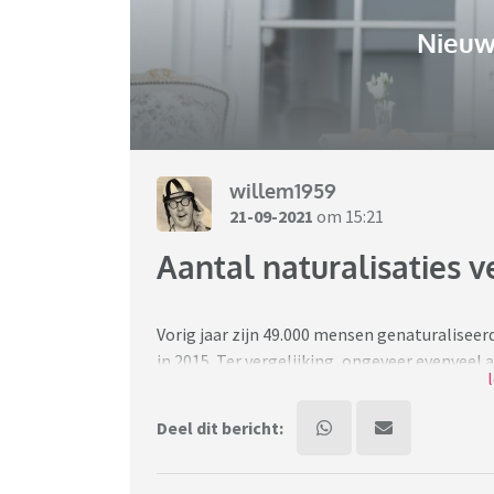
Nieuw
willem1959
21-09-2021
om 15:21
Aantal naturalisaties 
Vorig jaar zijn 49.000 mensen genaturaliseerd
in 2015. Ter vergelijking, ongeveer evenveel 
mensen die hier al een tijd wonen, maar met d
door met deze aantallen.
Deel dit bericht:
Ik gun iedereen het beste, maar het geeft a
voor Nederlandse begrippen. De meeste men