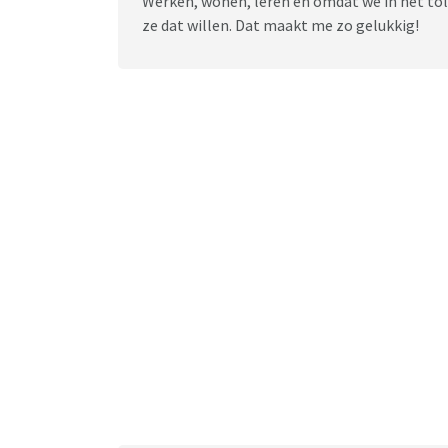
Werken, wonen, leren en omdat we in het to
ze dat willen. Dat maakt me zo gelukkig!