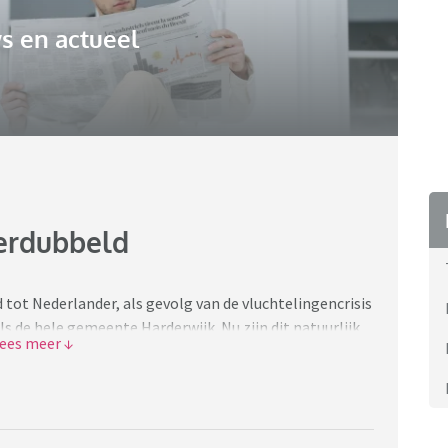
s en actueel
verdubbeld
 tot Nederlander, als gevolg van de vluchtelingencrisis
als de hele gemeente Harderwijk. Nu zijn dit natuurlijk
e huidige crisis in Afghanistan gaat dit nog wel even
an de instroom van mensen misschien wel erg groot is
sen die het Nederlanderschap ontvingen kwamen dit