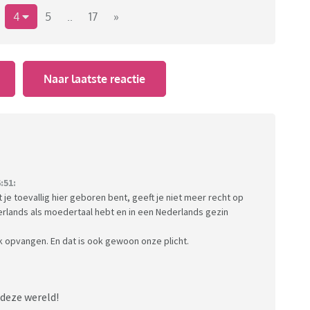
4
5
..
17
»
ffect vluchtelingencrisis 2015 | NOS
Naar laatste reactie
n fijn Nederland uiteindelijk niet ten goede?
:51:
 je toevallig hier geboren bent, geeft je niet meer recht op
derlands als moedertaal hebt en in een Nederlands gezin
 opvangen. En dat is ook gewoon onze plicht.
 deze wereld!