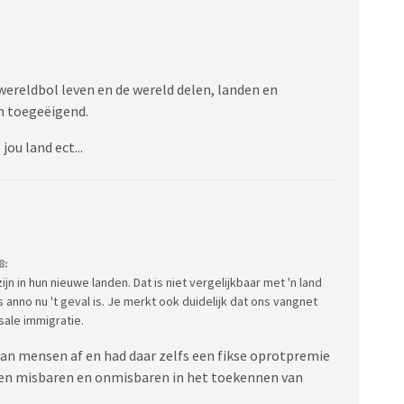
wereldbol leven en de wereld delen, landen en
n toegeëigend.
 jou land ect...
8:
 in hun nieuwe landen. Dat is niet vergelijkbaar met 'n land
 anno nu 't geval is. Je merkt ook duidelijk dat ons vangnet
ale immigratie.
 van mensen af en had daar zelfs een fikse oprotpremie
sen misbaren en onmisbaren in het toekennen van