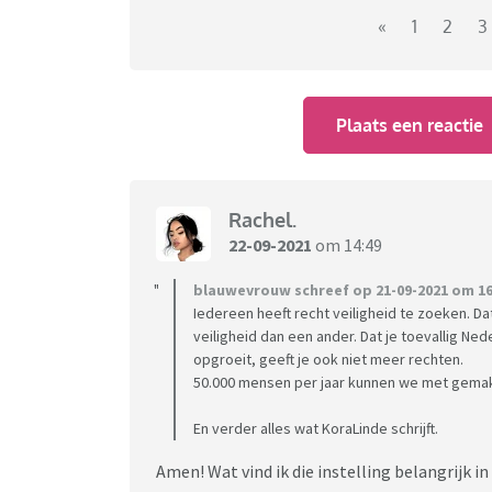
keer uit Syrië.
«
1
2
3
Aantal naturalisaties verdubbeld, duidelijk e
Plaats een reactie
Is dit een goede ontwikkeling, of komt het ee
Rachel.
22-09-2021
om 14:49
blauwevrouw schreef op 21-09-2021 om 16
Iedereen heeft recht veiligheid te zoeken. Dat
veiligheid dan een ander. Dat je toevallig Ne
opgroeit, geeft je ook niet meer rechten.
50.000 mensen per jaar kunnen we met gemak
En verder alles wat KoraLinde schrijft.
Amen! Wat vind ik die instelling belangrijk in