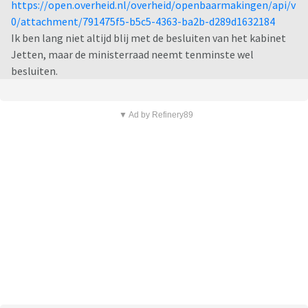
https://open.overheid.nl/overheid/openbaarmakingen/api/v
0/attachment/791475f5-b5c5-4363-ba2b-d289d1632184
Ik ben lang niet altijd blij met de besluiten van het kabinet
Jetten, maar de ministerraad neemt tenminste wel
besluiten.
▼ Ad by Refinery89