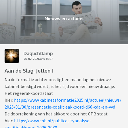
Nieuws en actueel
Daglichtlamp
20-02-2026
om 15:25
Aan de Slag, Jetten I
Nu de formatie achter ons ligt en maandag het nieuwe
kabinet beëdigd wordt, is het tijd voor een nieuw draadje.
Het regeerakkoord staat
hier:
https://www.kabinetsformatie2025.nl/actueel/nieuws/
2026/01/30/presentatie-coalitieakkoord-d66-cda-en-vvd
De doorrekening van het akkoord door het CPB staat
hier:
https://www.cpb.nl/publicatie/analyse-
coalitieakkoord-2026-2030