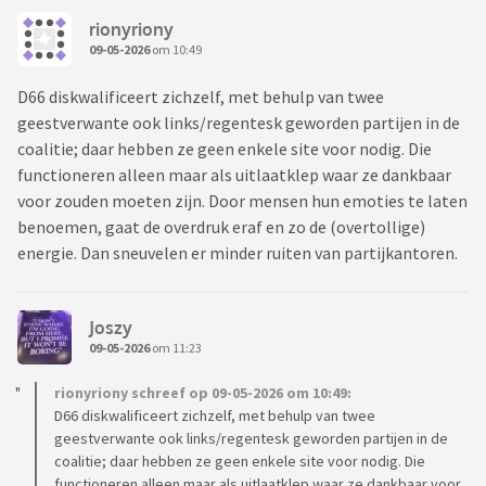
rionyriony
09-05-2026
om 10:49
D66 diskwalificeert zichzelf, met behulp van twee
geestverwante ook links/regentesk geworden partijen in de
coalitie; daar hebben ze geen enkele site voor nodig. Die
functioneren alleen maar als uitlaatklep waar ze dankbaar
voor zouden moeten zijn. Door mensen hun emoties te laten
benoemen, gaat de overdruk eraf en zo de (overtollige)
energie. Dan sneuvelen er minder ruiten van partijkantoren.
Joszy
09-05-2026
om 11:23
rionyriony schreef op 09-05-2026 om 10:49:
D66 diskwalificeert zichzelf, met behulp van twee
geestverwante ook links/regentesk geworden partijen in de
coalitie; daar hebben ze geen enkele site voor nodig. Die
functioneren alleen maar als uitlaatklep waar ze dankbaar voor