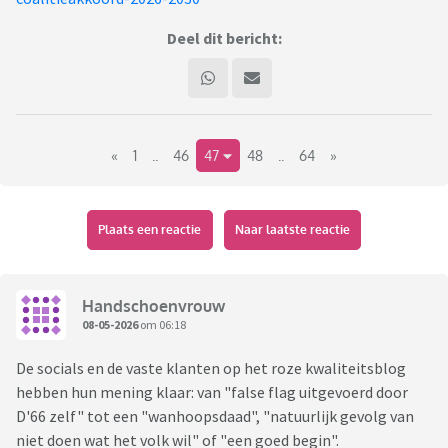
Deel dit bericht:
«
1
..
46
47
48
..
64
»
Plaats een reactie
Naar laatste reactie
Handschoenvrouw
08-05-2026
om 06:18
De socials en de vaste klanten op het roze kwaliteitsblog
hebben hun mening klaar: van "false flag uitgevoerd door
D'66 zelf" tot een "wanhoopsdaad", "natuurlijk gevolg van
niet doen wat het volk wil" of "een goed begin".