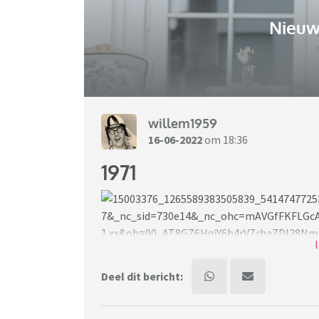
Nieuw
willem1959
16-06-2022
om 18:36
1971
Deel dit bericht:
1971.
Wat valt jullie op ten opzichte van 2022?