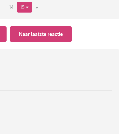
..
14
15
»
Naar laatste reactie