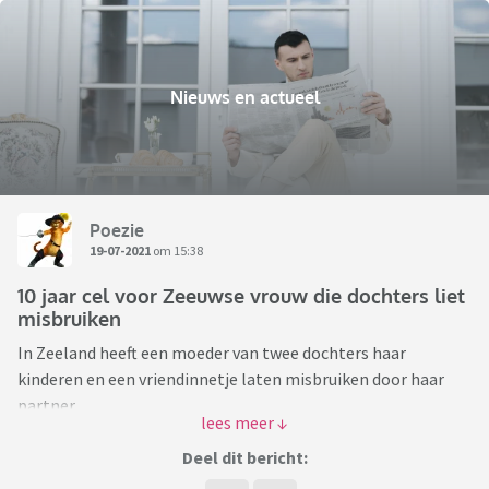
Nieuws en actueel
Poezie
19-07-2021
om 15:38
10 jaar cel voor Zeeuwse vrouw die dochters liet
misbruiken
In Zeeland heeft een moeder van twee dochters haar
kinderen en een vriendinnetje laten misbruiken door haar
partner.
Zojuist op het journaal is het vriendinnetje te zien die er voor
kiest om in de openheid te verschijnen en haar verhaal te
Deel dit bericht:
doen.