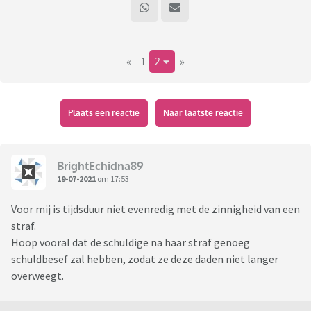
1. Wat vinden jullie van de 10 jaar gevangenisstraf?
2. Wat vind je ervan dat deze jonge vrouw dit zo open vertelt?
«
1
2
»
Plaats een reactie
Naar laatste reactie
BrightEchidna89
19-07-2021
om 17:53
Voor mij is tijdsduur niet evenredig met de zinnigheid van een
straf.
Hoop vooral dat de schuldige na haar straf genoeg
schuldbesef zal hebben, zodat ze deze daden niet langer
overweegt.