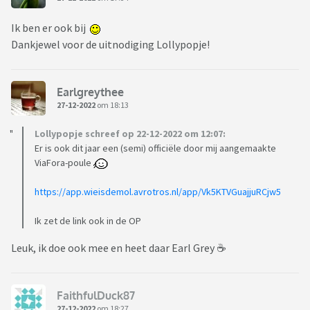
Ik ben er ook bij
Dankjewel voor de uitnodiging Lollypopje!
Earlgreythee
27-12-2022
om 18:13
Lollypopje schreef op 22-12-2022 om 12:07:
Er is ook dit jaar een (semi) officiële door mij aangemaakte
ViaFora-poule
https://app.wieisdemol.avrotros.nl/app/Vk5KTVGuajjuRCjw5
Ik zet de link ook in de OP
Leuk, ik doe ook mee en heet daar Earl Grey ☕️
FaithfulDuck87
27-12-2022
om 18:27