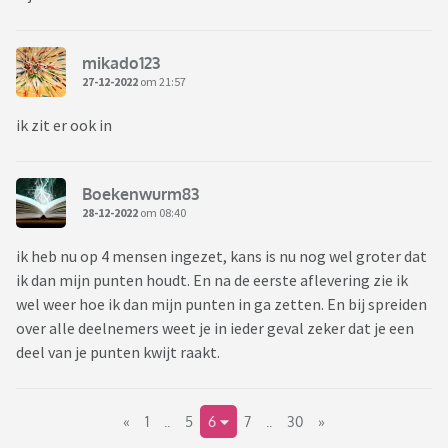
mikado123
27-12-2022
om 21:57
ik zit er ook in
Boekenwurm83
28-12-2022
om 08:40
ik heb nu op 4 mensen ingezet, kans is nu nog wel groter dat
ik dan mijn punten houdt. En na de eerste aflevering zie ik
wel weer hoe ik dan mijn punten in ga zetten. En bij spreiden
over alle deelnemers weet je in ieder geval zeker dat je een
deel van je punten kwijt raakt.
«
1
..
5
6
7
..
30
»