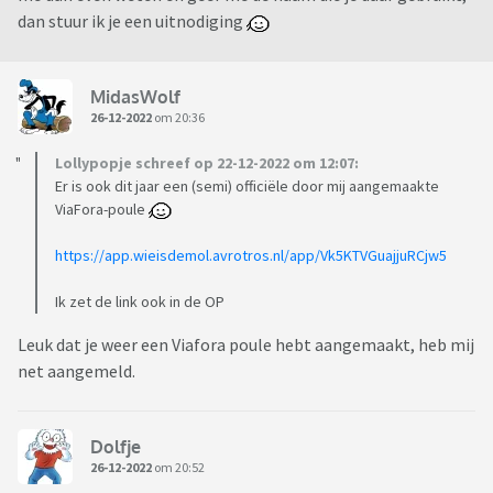
dan stuur ik je een uitnodiging
MidasWolf
26-12-2022
om 20:36
Lollypopje schreef op 22-12-2022 om 12:07:
Er is ook dit jaar een (semi) officiële door mij aangemaakte
ViaFora-poule
https://app.wieisdemol.avrotros.nl/app/Vk5KTVGuajjuRCjw5
Ik zet de link ook in de OP
Leuk dat je weer een Viafora poule hebt aangemaakt, heb mij
net aangemeld.
Dolfje
26-12-2022
om 20:52