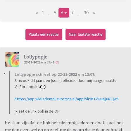
Daniël Verlaan
Froukje de Both
«
1
..
5
6
7
..
30
»
Jurre Geluk
Nabil Aoulad Ayad
Ranomi Kromowidjojo
Plaats een reactie
Naar laatste reactie
Sander de Kramer
Sarah Janneh
Soy Kroon
Lollypopje
Waar te zien?
23-12-2022
om 09:41
7 januari om 20.30 op NPO3.
Lollypopje schreef op 22-12-2022 om 12:07:
Er is ook dit jaar een (semi) officiële door mij aangemaakte
De Grote ViaFora-poule
ViaFora-poule
https://app.wieisdemol.avrotros.nl/app/Vk5KTVGuajjuRCjw5
https://app.wieisdemol.avrotros.nl/app/Vk5KTVGuajjuRCjw5
Als de link niet werkt, stuur me dan een berichtje met je
Ik zet de link ook in de OP
widm nick, dan krijg je een uitnodiging.
Het kan zijn dat de link het nietmbij iedereen doet. Laat het
me dan even weten en geef me de naam die je daar gebruikt,