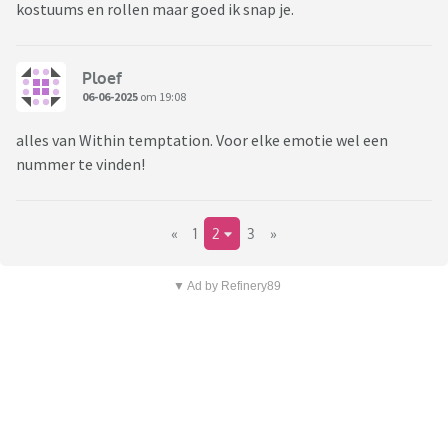
kostuums en rollen maar goed ik snap je.
Ploef
06-06-2025
om 19:08
alles van Within temptation. Voor elke emotie wel een
nummer te vinden!
«
1
2
3
»
▼ Ad by Refinery89