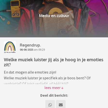
Media en cultuur
Regendrup.
06-06-2025
om 09:29
Welke muziek luister jij als je hoog in je emoties
zit?
En dat mogen alle emoties zijn!
Welke muziek luister je specifiek als je boos bent? Of
verdrietig? Of juist verliefd, of héél blij?
Spill the beans. Ik zoek nieuwe inspiratie!
Deel dit bericht:
Je mag slechts een artiest delen, of een liedje, of een