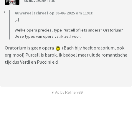
06-06-2025
om 17:46
Auwereel schreef op 06-06-2025 om 11:03:
[..]
Welke opera precies, type Purcell of iets anders? Oratorium?
Deze types van opera val ik zelf voor.
Oratorium is geen opera
(Bach bijv heeft oratorium, ook
erg mooi) Purcell is barok, ik bedoel meer uit de romantische
tijd dus Verdi en Puccini e.d.
▼ Ad by Refinery89