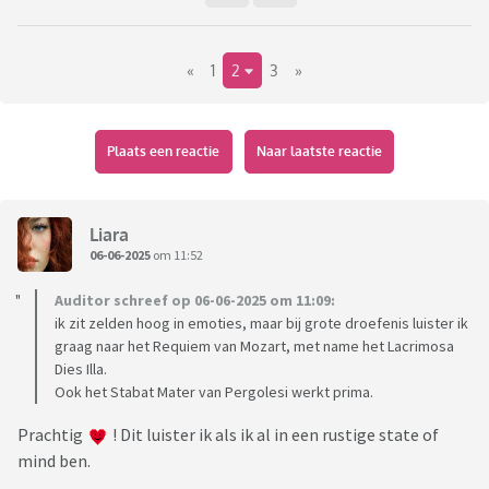
songtekst. Het mag zo gek als je zelf wilt. Je mag uitleggen
wat het liedje / de melodie / de artiest / de tekst met je doet,
«
1
2
3
»
maar dat hoeft niet.
Ik ben heel benieuwd!
Plaats een reactie
Naar laatste reactie
Liara
06-06-2025
om 11:52
Auditor schreef op 06-06-2025 om 11:09:
ik zit zelden hoog in emoties, maar bij grote droefenis luister ik
graag naar het Requiem van Mozart, met name het Lacrimosa
Dies Illa.
Ook het Stabat Mater van Pergolesi werkt prima.
Prachtig
! Dit luister ik als ik al in een rustige state of
mind ben.