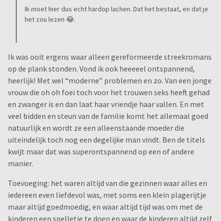
Ik moet hier dus echt hardop lachen. Dat het bestaat, en dat je
het zou lezen 😂.
Ik was ooit ergens waar alleen gereformeerde streekromans
op de plank stonden. Vond ik ook heeeeel ontspannend,
heerlijk! Met wel “moderne” problemen en zo. Van een jonge
vrouw die oh oh foei toch voor het trouwen seks heeft gehad
en zwanger is en dan laat haar vriendje haar vallen. En met
veel bidden en steun van de familie komt het allemaal goed
natuurlijk en wordt ze een alleenstaande moeder die
uiteindelijk toch nog een degelijke man vindt. Ben de titels
kwijt maar dat was superontspannend op een of andere
manier.
Toevoeging: het waren altijd van die gezinnen waar alles en
iedereen even liefdevol was, met soms een klein plagerijtje
maar altijd goedmoedig, en waar altijd tijd was om met de
kinderen een spelletje te doen en waar de kinderen altijd zelf