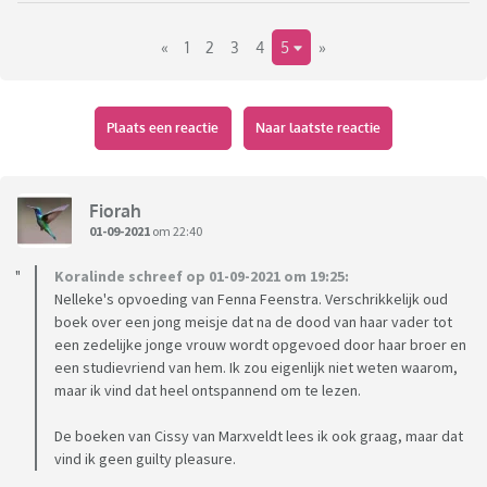
- leg uit waarom het een guilty pleasure is, dus waarom het
eigenlijk niet cultureel verantwoord, maar toch zo lekker is.
«
1
2
3
4
5
»
TO trapt af:
Schoolidyllen van Top Naeff. Het is een boek geschreven en
Plaats een reactie
Naar laatste reactie
zich afspelend rond 1900, over de belevenissen van een
groepje schoolmeisjes in de hogere sociale klasse (met
bedienden en zo, en Frans sprekend op school). Het loopt
Fiorah
uiteindelijk uit op zielig drama met een tragisch sterfgeval.
01-09-2021
om 22:40
Guilty pleasure want schoolmeisjesbelevenissen zijn
natuurlijk niet heel erg literair interessant, bakvissengedoe
Koralinde schreef op 01-09-2021 om 19:25:
en zo. Maar het tragische einde is wel zó tragisch beschreven
Nelleke's opvoeding van Fenna Feenstra. Verschrikkelijk oud
dat het elke keer weer snotteren is. Geen enkel ander boek
boek over een jong meisje dat na de dood van haar vader tot
waar ik elke keer zó om moet janken
een zedelijke jonge vrouw wordt opgevoed door haar broer en
een studievriend van hem. Ik zou eigenlijk niet weten waarom,
maar ik vind dat heel ontspannend om te lezen.
Dus, wat zijn jullie lees-guilty pleasures?
De boeken van Cissy van Marxveldt lees ik ook graag, maar dat
vind ik geen guilty pleasure.