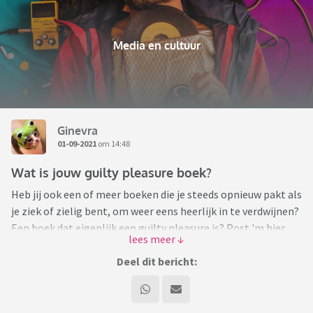
Media en cultuur
Ginevra
01-09-2021
om 14:48
Wat is jouw guilty pleasure boek?
Heb jij ook een of meer boeken die je steeds opnieuw pakt als
je ziek of zielig bent, om weer eens heerlijk in te verdwijnen?
Een boek dat eigenlijk een guilty pleasure is? Post 'm hier
om anderen te inspireren voor nieuwe guilty pleasures
Deel dit bericht:
Spelregels:
- geef titel en schrijver
-
leg kort uit wat voor boek het is, waar het over gaat