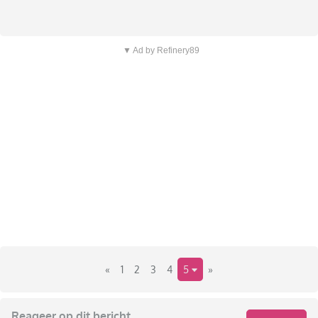
▼ Ad by Refinery89
«
1
2
3
4
5
»
Reageer op dit bericht