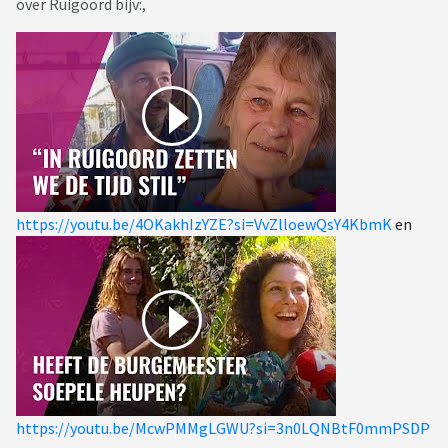
over Ruigoord bijv:,
https://youtu.be/4OKakhIzYZE?si=VvZlloewQsY4KbmK
en
https://youtu.be/McwPMMgLGWU?si=3n0LQNBtF0mmPSDP