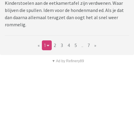
Kinderstoelen aan de eetkamertafel zijn verdwenen. Waar
blijven die spullen. Idem voor de hondenmand ed. Als je dat
dan daarna allemaal terugzet dan oogt het al snel weer
rommelig.
«
1
2
3
4
5
..
7
»
▼ Ad by Refinery89