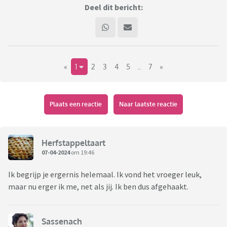
Deel dit bericht:
«
1
2
3
4
5
..
7
»
Plaats een reactie
Naar laatste reactie
Herfstappeltaart
07-04-2024
om 19:46
Ik begrijp je ergernis helemaal. Ik vond het vroeger leuk,
maar nu erger ik me, net als jij. Ik ben dus afgehaakt.
Sassenach