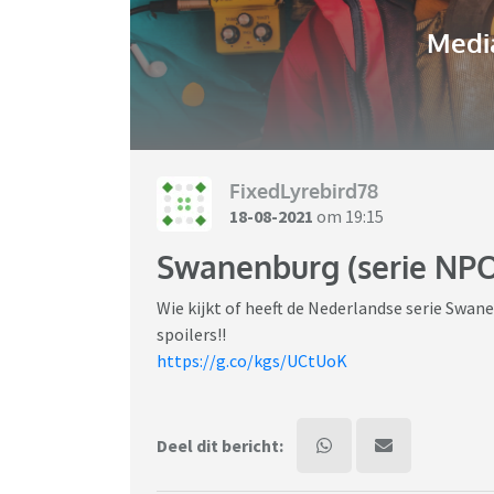
Media
FixedLyrebird78
18-08-2021
om 19:15
Swanenburg (serie NP
Wie kijkt of heeft de Nederlandse serie Swan
spoilers!!
https://g.co/kgs/UCtUoK
Deel dit bericht: