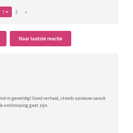
1
2
»
Naar laatste reactie
vind m geweldig! Goed verhaal, steeds opnieuw vanuit
de ontknoping gaat zijn.