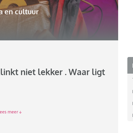
 en cultuur
nkt niet lekker . Waar ligt
 maar toch klonk het songfestival nummer van Mia