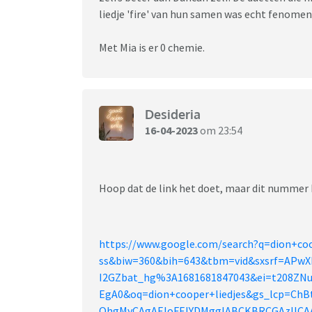
liedje 'fire' van hun samen was echt fenomen
Met Mia is er 0 chemie.
Desideria
16-04-2023
om 23:54
Hoop dat de link het doet, maar dit nummer 
https://www.google.com/search?q=dion+co
ss&biw=360&bih=643&tbm=vid&sxsrf=APw
I2GZbat_hg%3A1681681847043&ei=t208ZNu
EgA0&oq=dion+cooper+liedjes&gs_lcp=Ch
QhgMyCAgAEIoFEIYDMggIABCKBRCGAzIIC