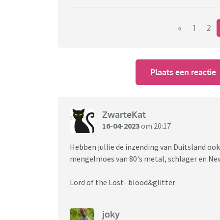
Waar ligt het aan ? Niet op elkaar ingespeel
maar best wel moeilijk , te moeilijk misschien
Had Nederland niet beter een andere inzending
«
1
2
geloof ik .....
Ik zou het sneu vinden als het een afgang voo
Ik hou mijn hart vast . Of zouden ze toch nog
Plaats een reactie
https://www.nu.nl/299666/video/songfestiv
schrokken-ervan.html#nujij
ZwarteKat
16-04-2023
om 20:17
Hebben jullie de inzending van Duitsland ook
mengelmoes van 80's metal, schlager en N
Lord of the Lost- blood&glitter
joky