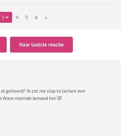
d , jong en onervaren ? Het nummer is heel mooi ,
 voor live ?
 kunnen kiezen , of wacht , er viel niets te kiezen
3
4
5
6
»
r ze word.
 gaan shinen straks ? Ik hoop het zo voor ze .
Naar laatste reactie
al-duo-zong-opnieuw-vals-mensen-in-de-zaal-
 al gehoord? Ik zat me slap te lachen: een
ew Wave noemde iemand het 🤣