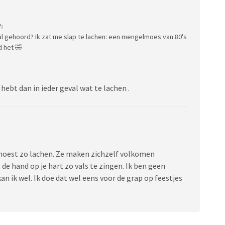
:
 al gehoord? Ik zat me slap te lachen: een mengelmoes van 80's
 het 🤣
hebt dan in ieder geval wat te lachen .
k moest zo lachen. Ze maken zichzelf volkomen
de hand op je hart zo vals te zingen. Ik ben geen
n ik wel. Ik doe dat wel eens voor de grap op feestjes