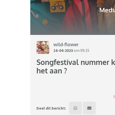
Media
wild-flower
16-04-2023
om 09:15
Songfestival nummer kli
het aan ?
Aan de techniek lag het gister avond niet ,
Nicolai en Dion Cooper weer niet lekker .
Deel dit bericht: